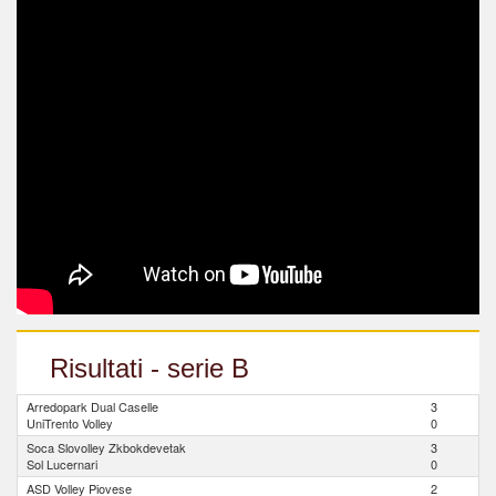
Risultati - serie B
Arredopark Dual Caselle
3
UniTrento Volley
0
Soca Slovolley Zkbokdevetak
3
Sol Lucernari
0
ASD Volley Piovese
2