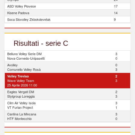
ASD Volley Piovese
17
Kioene Padova
14
Soca Slovolley Zkbokdevetak
9
Risultati - serie C
Belluno Volley Serie DM
3
Nova-Cornedo-Unipasetti
0
Avolley
0
Comunello Volley Rosà
3
Volley Treviso
2
Wave Volley Team
3
25 Aprile 2026 11:00
Eagles Vergati DM
2
Stylgroup Loreggia
3
Clim Air Volley Isola
3
VT Furlan Project
1
Cantina La Mincana
3
HTF Montecchio
0