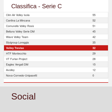
Classifica - Serie C
Clim Air Volley Isola
55
Cantina La Mincana
52
Comunello Volley Rosà
51
Belluno Volley Serie DM
45
Wave Volley Team
42
Stylgroup Loreggia
35
Volley Treviso
32
HTF Montecchio
29
VT Furlan Project
28
Eagles Vergati DM
15
Avolley
12
Nova-Cornedo-Unipasetti
0
Social