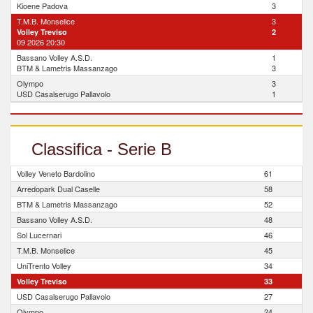
Kioene Padova
3
T.M.B. Monselice
3
Volley Treviso
2
09 2026 20:30
Bassano Volley A.S.D.
1
BTM & Lametris Massanzago
3
Olympo
3
USD Casalserugo Pallavolo
1
Classifica - Serie B
Volley Veneto Bardolino
61
Arredopark Dual Caselle
58
BTM & Lametris Massanzago
52
Bassano Volley A.S.D.
48
Sol Lucernari
46
T.M.B. Monselice
45
UniTrento Volley
34
Volley Treviso
33
USD Casalserugo Pallavolo
27
Olympo
24