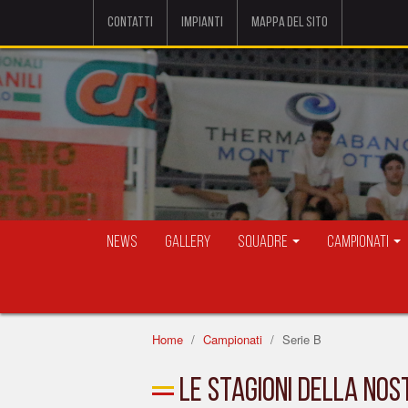
Contatti
Impianti
Mappa del sito
News
Gallery
Squadre
Campionati
Home
Campionati
Serie B
Le stagioni della nos