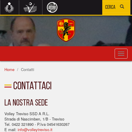
Toggl
navig
Home
Contatti
Contattaci
La nostra sede
Volley Treviso SSD A R.L.
Strada di Nascimben, 1/B - Treviso
Tel. 0422 321890 - P.Iva 04541630267
E mail:
info@volleytreviso.it