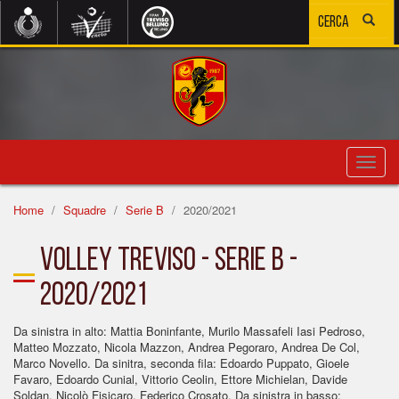
Toggl
navig
Home
Squadre
Serie B
2020/2021
Volley Treviso - Serie B -
2020/2021
Da sinistra in alto: Mattia Boninfante, Murilo Massafeli Iasi Pedroso,
Matteo Mozzato, Nicola Mazzon, Andrea Pegoraro, Andrea De Col,
Marco Novello. Da sinitra, seconda fila: Edoardo Puppato, Gioele
Favaro, Edoardo Cunial, Vittorio Ceolin, Ettore Michielan, Davide
Soldan, Nicolò Fisicaro, Federico Crosato. Da sinistra in basso: