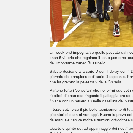
Un week end impegnativo quello passato dai nostri
casa 5 vittorie che regalano il terzo posto nel ca
dell’importante torneo Bussinello.
Sabato dedicato alla serie D con il derby con i
giornata del campionato di serie D regionale. Par
che ha gremito la palestra 2 della Ghirada.
Partono forte i Veneziani che nei primi due set no
ricettori di casa costringendo il palleggiatore ad
finisce con un misero 10 nella casellina dei punti 
Il terzo set, forse il più bello tecnicamente di tu
giocatori di casa ai vantaggi. Buona la prova de
da manuale risolve molte situazioni difficoltose so
Quarto e quinto set ad appannaggio dei nostri por