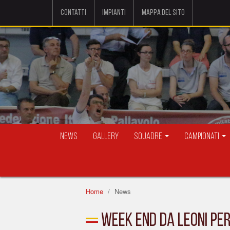
Contatti
Impianti
Mappa del sito
News
Gallery
Squadre
Campionati
Home
News
Week end da Leoni per