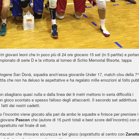
 giovani leoni che in poco più di 24 ore giocano 15 set (in 5 partite) e porta
mpionato di serie D e la vittoria al torneo di Schio Memorial Bisorte, tappa
l Diogene San Donà, squadra anch’essa giovanile Under 17, match clou della 7^
tita che non ha deluso le aspettative e ha regalato mille emozioni al folto pub
n sbagliano quasi nulla e dalla linea dei 9 metri mettono in seria difficoltà i
 un gioco scontato e spesso falloso degli attaccanti. Il secondo set addirittura
fatti dai nostri cadetti.
tto l’incontro viene giocato alla pari da ambo le squadre e finisce per premiare i
l giovane
Pascon
che (autore di 15 punti totali e best score dell’incontro) con c
prattutto nel finale di set.
tacolori che ritrovano sicurezza e bel gioco (soprattutto al centro con
Zanatt