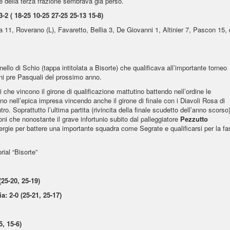
re della terza frazione sembrava già perso.
2 ( 18-25 10-25 27-25 25-13 15-8)
 11, Roverano (L), Favaretto, Bellia 3, De Giovanni 1, Altinier 7, Pascon 15, 
lo di Schio (tappa intitolata a Bisorte) che qualificava all’importante torneo
ni pre Pasquali del prossimo anno.
i che vincono il girone di qualificazione mattutino battendo nell’ordine le
 nell’epica impresa vincendo anche il girone di finale con i Diavoli Rosa di
ro. Soprattutto l’ultima partita (rivincita della finale scudetto dell’anno scorso
oni che nonostante il grave infortunio subito dal palleggiatore
Pezzutto
nergie per battere una importante squadra come Segrate e qualificarsi per la fa
ial “Bisorte”
25-20, 25-19)
a: 2-0 (25-21, 25-17)
5, 15-6)