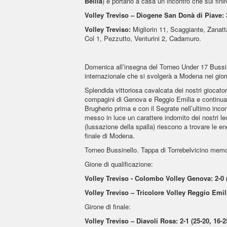
Bellia
) e portano a casa un incontro che sul fini
Volley Treviso – Diogene San Donà di Piave: 3-
Volley Treviso:
Migliorin 11, Scaggiante, Zanatta
Col 1, Pezzutto, Venturini 2, Cadamuro.
Domenica all’insegna del Torneo Under 17 Bussinel
internazionale che si svolgerà a Modena nei gior
Splendida vittoriosa cavalcata dei nostri giocator
compagini di Genova e Reggio Emilia e continuano
Brugherio prima e con il Segrate nell’ultimo incont
messo in luce un carattere indomito dei nostri le
(lussazione della spalla) riescono a trovare le e
finale di Modena.
Torneo Bussinello. Tappa di Torrebelvicino memor
Gione di qualificazione:
Volley Treviso - Colombo Volley Genova: 2-0 (
Volley Treviso – Tricolore Volley Reggio Emili
Girone di finale:
Volley Treviso – Diavoli Rosa: 2-1 (25-20, 16-2