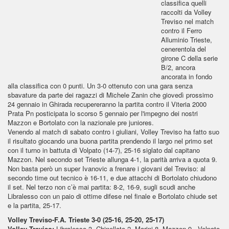
classifica quelli
raccolti da Volley
Treviso nel match
contro il Ferro
Alluminio Trieste,
cenerentola del
girone C della serie
B/2, ancora
ancorata in fondo
alla classifica con 0 punti. Un 3-0 ottenuto con una gara senza
sbavature da parte dei ragazzi di Michele Zanin che giovedì prossimo
24 gennaio in Ghirada recupereranno la partita contro il Viteria 2000
Prata Pn posticipata lo scorso 5 gennaio per l'impegno dei nostri
Mazzon e Bortolato con la nazionale pre juniores.
Venendo al match di sabato contro i giuliani, Volley Treviso ha fatto suo
il risultato giocando una buona partita prendendo il largo nel primo set
con il turno in battuta di Volpato (14-7), 25-16 siglato dal capitano
Mazzon. Nel secondo set Trieste allunga 4-1, la parità arriva a quota 9.
Non basta però un super Ivanovic a frenare i giovani del Treviso: al
secondo time out tecnico è 16-11, e due attacchi di Bortolato chiudono
il set. Nel terzo non c’è mai partita: 8-2, 16-9, sugli scudi anche
Libralesso con un paio di ottime difese nel finale e Bortolato chiude set
e la partita, 25-17.
Volley Treviso-F.A. Trieste 3-0 (25-16, 25-20, 25-17)
Volley Treviso:
Libralesso 3, Chinellato 2, Marini 8, Mazzon 9., Volpato