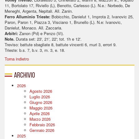
11, Bortolato 17, Riviello (L), Benotto, Carlesso (L). N.e.: Norbedo, De
Meneghi, Argenta, Nepitali. All. Zanin.
Ferro Alluminio Trieste:
Bobicchio, Danielut 1, Improta 2, Ivanovic 25,
Paron, Paron 1, Piazza 3, Visciano 1, Brunello (L). N.e: Ivanovic,
Danielut, Monaco. All. Zaccaria.
Arbitri:
Zanon (Pd) e Penzo (Vi).
Note.
Durata set: 23', 21', 22'; tot. 1h e 12'.
Treviso: battute sbagliate 8, battute vincenti 6, muri 3, errori 9.
Trieste: b.s. 7, b.v. 3, m. 3, e. 18.
Torna indietro
Archivio
2026
Agosto 2026
Luglio 2026
Giugno 2026
Maggio 2026
Aprile 2026
Marzo 2026
Febbraio 2026
Gennaio 2026
2025