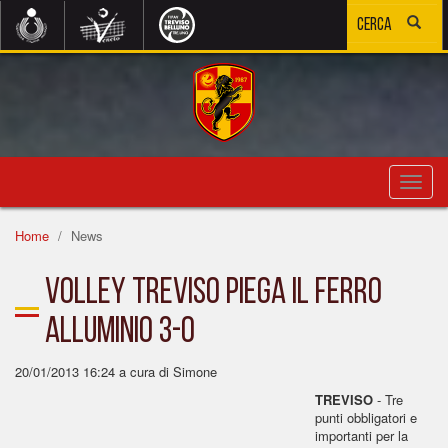
Toggl
navig
Home
News
Volley Treviso piega il Ferro
Alluminio 3-0
20/01/2013 16:24
a cura di Simone
TREVISO
- Tre
punti obbligatori e
importanti per la