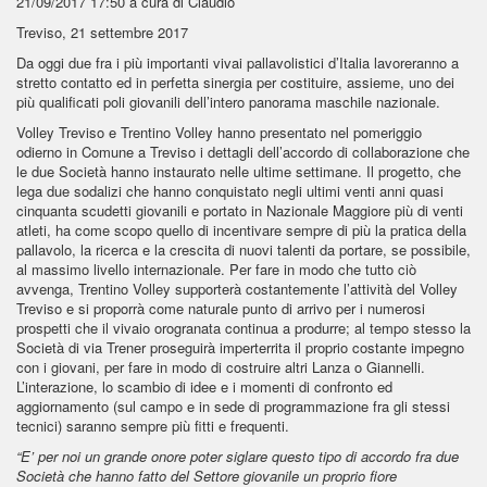
21/09/2017 17:50
a cura di Claudio
Treviso, 21 settembre 2017
Da oggi due fra i più importanti vivai pallavolistici d’Italia lavoreranno a
stretto contatto ed in perfetta sinergia per costituire, assieme, uno dei
più qualificati poli giovanili dell’intero panorama maschile nazionale.
Volley Treviso e Trentino Volley hanno presentato nel pomeriggio
odierno in Comune a Treviso i dettagli dell’accordo di collaborazione che
le due Società hanno instaurato nelle ultime settimane. Il progetto, che
lega due sodalizi che hanno conquistato negli ultimi venti anni quasi
cinquanta scudetti giovanili e portato in Nazionale Maggiore più di venti
atleti, ha come scopo quello di incentivare sempre di più la pratica della
pallavolo, la ricerca e la crescita di nuovi talenti da portare, se possibile,
al massimo livello internazionale. Per fare in modo che tutto ciò
avvenga, Trentino Volley supporterà costantemente l’attività del Volley
Treviso e si proporrà come naturale punto di arrivo per i numerosi
prospetti che il vivaio orogranata continua a produrre; al tempo stesso la
Società di via Trener proseguirà imperterrita il proprio costante impegno
con i giovani, per fare in modo di costruire altri Lanza o Giannelli.
L’interazione, lo scambio di idee e i momenti di confronto ed
aggiornamento (sul campo e in sede di programmazione fra gli stessi
tecnici) saranno sempre più fitti e frequenti.
“E’ per noi un grande onore poter siglare questo tipo di accordo fra due
Società che hanno fatto del Settore giovanile un proprio fiore