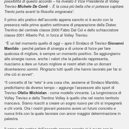
possibilità di questo accordo – ha rivelato il Vice Presidente di Volley
Treviso
Michele De Conti
-. È la cosa più bella che ci potesse capitare.
Trento porta avanti la filosofia orogranata”.
Il primo atto pratico dell’accordo appena sancito si è avuto con la
presenza nelle prime quattro settimane di preparazione della Diatec
Trentino del centrale classe 2000 Fabio Dal Col e dello schiacciatore
classe 2001 Alberto Pol, in forza al Volley Treviso.
“È un bel momento quello di oggi – apre il Sindaco di Treviso
Giovanni
Manildo
- perché parlare di sinergia e di unione di forze per fare
qualcosa di migliore, è sempre un momento positivo. Se aggiungiamo
alle sinergie nuove, anche i valori che la pallavolo rappresenta,
riusciamo a dare un futuro migliore ai nostri atleti che un domani
diventeranno uomini. Ringrazio tutti quelli che hanno lavorato per far si
che ciò si avveri”.
“Il concetto di far “rete” è una cosa che, assieme al Sindaco Manildo,
predichiamo da diverso tempo – aggiunge l’assessore allo sport di
Treviso
Ofelio Michielan
- come modello vincente. La lungimiranza di
Volley Treviso e della Trentino Volley è quello che nel nostro territorio
mancava. Siamo riusciti a creare un sogno nuovo per chi si impegnerà
e chi vorrà. Ora i nostri giovani possono avere un futuro concreto e
nuova linfa con la quale lavorare con ancor maggior determinazione in
palestra.
Il primo atto pratico dell’accordo appena sancito si è avuto con la