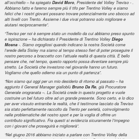
all’occhiello – ha spiegato
David Moro
, Presidente del Volley Treviso - .
Abbiamo fatto e faremo sempre più il tifo per Trentino Volley e siamo
felici che i nostri giovani possano trovare potenzialmente uno sbocco ad
alti livelli con Trento. Assieme i due vivai potranno solo migliorare e
aiutarsi reciprocamente”.
“Treviso per noi è sempre stato un modello da cui abbiamo preso spunto
e ispirazione – ha dichiarato il Presidente di Trentino Volley
Diego
Mosna
-. Siamo orgogliosi quando indicano la nostra Società come
l’erede della Sisley ma siamo al tempo stesso fieri di poter proseguire il
nostro percorso a braccetto con l’attuale realtà di questa città. È bello
pensare che, nel tempo, questo rapporto possa diventare sempre più
stretto. Le Società che investono nel giovanile hanno un futuro.
Vogliamo che quello odierno sia un punto di partenza”.
“Non siamo qui oggi per un mio desiderio di ritorno al passato – ha
aggiunto il General Manager gialloblù
Bruno Da Re
, già Procuratore
Generale orogranata –. La Società crede in questo progetto e vuole
costruire un bel futuro oltre ad un grande presente. Sono certo, e lo dico
per aver vissuto entrambe le realtà, che il testimone lasciato da Treviso
sia stato perfettamente raccolto da Trento per serietà, coinvolgimento
nelle problematiche del nostro sport e per la voglia di offrire un
contributo significativo. Fra questi si evidenzia sicuramente l’impegno
con i giovani che proseguirà e migliorerà”.
“Nel giugno 2016 abbiamo iniziato a parlare con Trentino Volley della