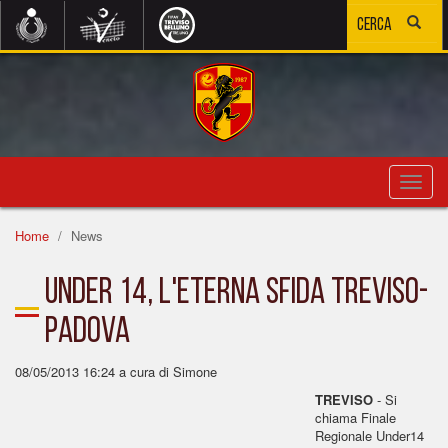
Toggl
navig
Home
News
Under 14, l'eterna sfida Treviso-
Padova
08/05/2013 16:24
a cura di Simone
TREVISO
- Si
chiama Finale
Regionale Under14