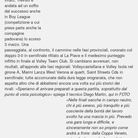
andata ad un soffio
dal successo anche
in Boy League
(competizione a cui
prese parte anche la
compagine
padovana) lo scorso
3 marzo. Una
passeggiata, al confronto, il cammino nelle fasi provinciali, coronato col
doppio 3-0 in semifinale rifilato al La Piave e il medesimo punteggio
inflitto in finale al Volley Team Club. Si cambiano avversari, non
risultati, all'approdo alle fasi regionali: Volleycastellana e Volley Isola nel
girone A, Marmi Lanza West Verona ai quarti, Saint Streets Cds in
semifinale; tutte accomunate dalla dura legge orogranata, che non
aspetta altro che di abbattersi ancora una volta sui più storici dei
rivali:
«Speriamo di arrivare preparati a questa partita, soprattutto dal
punto di vista psicologico»
spiega il tecnico Diego Martin
, qui in FOTO
«Nelle
finali secche in campo neutro,
chi è più sereno, più tranquillo e più
cosciente della bontà del lavoro
svolto ha una marcia in più. Prevedo
una gara lunga e difficile, e
sinceramente non so proprio come
andrà a finire: dalla Coppa Veneto,