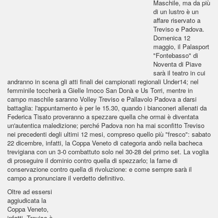
Maschile, ma da più
di un lustro è un
affare riservato a
Treviso e Padova.
Domenica 12
maggio, il Palasport
"Fontebasso" di
Noventa di Piave
sarà il teatro in cui
andranno in scena gli atti finali dei campionati regionali Under14; nel
femminile toccherà a Gielle Imoco San Donà e Us Torri, mentre in
campo maschile saranno Volley Treviso e Pallavolo Padova a darsi
battaglia: l'appuntamento è per le 15.30, quando i bianconeri allenati da
Federica Tisato proveranno a spezzare quella che ormai è diventata
un'autentica maledizione; perché Padova non ha mai sconfitto Treviso
nei precedenti degli ultimi 12 mesi, compreso quello più "fresco": sabato
22 dicembre, infatti, la Coppa Veneto di categoria andò nella bacheca
trevigiana con un 3-0 combattuto solo nel 30-28 del primo set. La voglia
di proseguire il dominio contro quella di spezzarlo; la fame di
conservazione contro quella di rivoluzione: e come sempre sarà il
campo a pronunciare il verdetto definitivo.
Oltre ad essersi
aggiudicata la
Coppa Veneto,
infatti, Treviso è