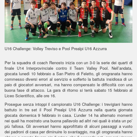
U16 Challenge: Volley Treviso e Pool Prealpi U16 Azzurra
Per la squadra di coach Renosto inizia con un 3-0 la serie dei quarti di
finale U14 Interprovinciale contro il Team Valley Pool. Nell’andata,
giocata lunedì 10 febbraio a San Pietro di Feletto, gli orogranata hanno
commesso diversi errori al servizio e sofferto la battuta insidiosa di un
paio di giocatori avversari, ma hanno compensato le difficoltà con una
buona fase di attacco. La gara di ritorno si terrà sabato 15 febbraio al
Liceo Scientifico, alle ore 16.
Prosegue senza intoppi il campionato U16 Challenge: i trevigiani hanno
battuto in tre set il Pool Prealpi U16 Azzurra nella quarta giornata
giocata domenica 9 febbraio in casa. L’under 14 ha alternato momenti
nei quali ha mostrato una buona pallavolo ad altri nei quali è stata un po’
più fallosa. Gli avversari hanno approfittato di alcuni passaggi a vuoto
dei padroni di casa per diminuire lo svantaggio, ma gli orogranata hanno