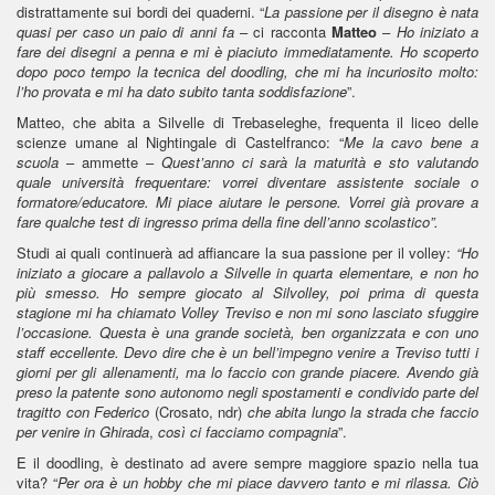
distrattamente sui bordi dei quaderni. “
La passione per il disegno è nata
quasi per caso un paio di anni fa
– ci racconta
Matteo
–
Ho iniziato a
fare dei disegni a penna e mi è piaciuto immediatamente. Ho scoperto
dopo poco tempo la tecnica del doodling, che mi ha incuriosito molto:
l’ho provata e mi ha dato subito tanta soddisfazione
”.
Matteo, che abita a Silvelle di Trebaseleghe, frequenta il liceo delle
scienze umane al Nightingale di Castelfranco: “
Me la cavo bene a
scuola
– ammette –
Quest’anno ci sarà la maturità e sto valutando
quale università frequentare: vorrei diventare assistente sociale o
formatore/educatore. Mi piace aiutare le persone. Vorrei già provare a
fare qualche test di ingresso prima della fine dell’anno scolastico”.
Studi ai quali continuerà ad affiancare la sua passione per il volley:
“Ho
iniziato a giocare a pallavolo a Silvelle in quarta elementare, e non ho
più smesso. Ho sempre giocato al Silvolley, poi prima di questa
stagione mi ha chiamato Volley Treviso e non mi sono lasciato sfuggire
l’occasione. Questa è una grande società, ben organizzata e con uno
staff eccellente. Devo dire che è un bell’impegno venire a Treviso tutti i
giorni per gli allenamenti, ma lo faccio con grande piacere. Avendo già
preso la patente sono autonomo negli spostamenti e condivido parte del
tragitto con Federico
(Crosato, ndr)
che abita lungo la strada che faccio
per venire in Ghirada
,
così ci facciamo compagnia
”.
E il doodling, è destinato ad avere sempre maggiore spazio nella tua
vita? “
Per ora è un hobby che mi piace davvero tanto e mi rilassa. Ciò