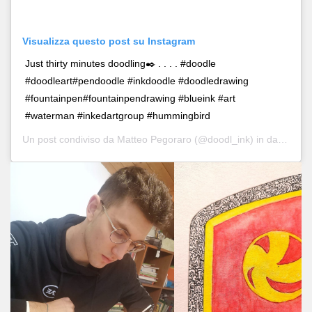
Visualizza questo post su Instagram
Just thirty minutes doodling✒️ . . . . #doodle
#doodleart#pendoodle #inkdoodle #doodledrawing
#fountainpen#fountainpendrawing #blueink #art
#waterman #inkedartgroup #hummingbird
Un post condiviso da
Matteo Pegoraro
(@doodl_ink) in data:
23 A