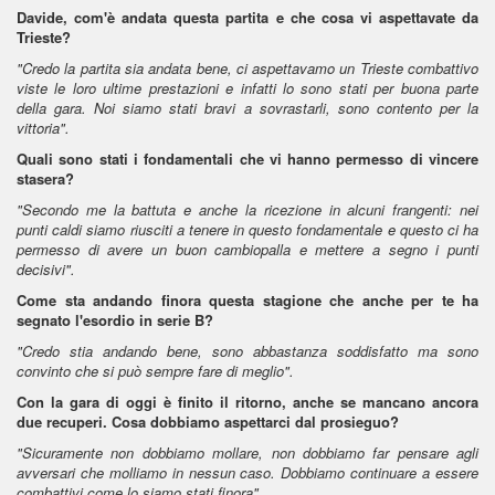
Davide, com'è andata questa partita e che cosa vi aspettavate da
Trieste?
"Credo la partita sia andata bene, ci aspettavamo un Trieste combattivo
viste le loro ultime prestazioni e infatti lo sono stati per buona parte
della gara. Noi siamo stati bravi a sovrastarli, sono contento per la
vittoria".
Quali sono stati i fondamentali che vi hanno permesso di vincere
stasera?
"Secondo me la battuta e anche la ricezione in alcuni frangenti: nei
punti caldi siamo riusciti a tenere in questo fondamentale e questo ci ha
permesso di avere un buon cambiopalla e mettere a segno i punti
decisivi".
Come sta andando finora questa stagione che anche per te ha
segnato l'esordio in serie B?
"Credo stia andando bene, sono abbastanza soddisfatto ma sono
convinto che si può sempre fare di meglio".
Con la gara di oggi è finito il ritorno, anche se mancano ancora
due recuperi. Cosa dobbiamo aspettarci dal prosieguo?
"Sicuramente non dobbiamo mollare, non dobbiamo far pensare agli
avversari che molliamo in nessun caso. Dobbiamo continuare a essere
combattivi come lo siamo stati finora".