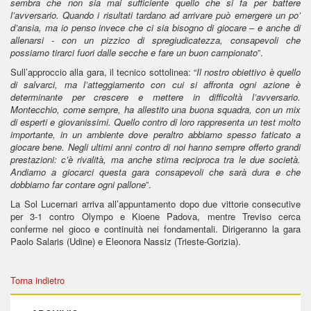
sembra che non sia mai sufficiente quello che si fa per battere
l’avversario. Quando i risultati tardano ad arrivare può emergere un po’
d’ansia, ma io penso invece che ci sia bisogno di giocare – e anche di
allenarsi - con un pizzico di spregiudicatezza, consapevoli che
possiamo tirarci fuori dalle secche e fare un buon campionato
”.
Sull’approccio alla gara, il tecnico sottolinea: “
Il nostro obiettivo è quello
di salvarci, ma l’atteggiamento con cui si affronta ogni azione è
determinante per crescere e mettere in difficoltà l’avversario.
Montecchio, come sempre, ha allestito una buona squadra, con un mix
di esperti e giovanissimi. Quello contro di loro rappresenta un test molto
importante, in un ambiente dove peraltro abbiamo spesso faticato a
giocare bene. Negli ultimi anni contro di noi hanno sempre offerto grandi
prestazioni: c’è rivalità, ma anche stima reciproca tra le due società.
Andiamo a giocarci questa gara consapevoli che sarà dura e che
dobbiamo far contare ogni pallone
”.
La Sol Lucernari arriva all’appuntamento dopo due vittorie consecutive
per 3-1 contro Olympo e Kioene Padova, mentre Treviso cerca
conferme nel gioco e continuità nei fondamentali. Dirigeranno la gara
Paolo Salaris (Udine) e Eleonora Nassiz (Trieste-Gorizia).
Torna indietro