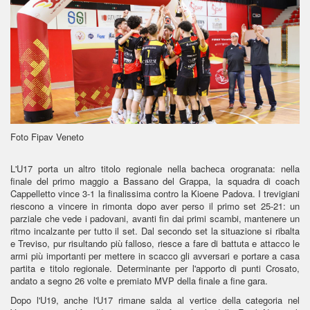
Foto Fipav Veneto
L'U17 porta un altro titolo regionale nella bacheca orogranata: nella
finale del primo maggio a Bassano del Grappa, la squadra di coach
Cappelletto vince 3-1 la finalissima contro la Kioene Padova. I trevigiani
riescono a vincere in rimonta dopo aver perso il primo set 25-21: un
parziale che vede i padovani, avanti fin dai primi scambi, mantenere un
ritmo incalzante per tutto il set. Dal secondo set la situazione si ribalta
e Treviso, pur risultando più falloso, riesce a fare di battuta e attacco le
armi più importanti per mettere in scacco gli avversari e portare a casa
partita e titolo regionale. Determinante per l'apporto di punti Crosato,
andato a segno 26 volte e premiato MVP della finale a fine gara.
Dopo l'U19, anche l'U17 rimane salda al vertice della categoria nel