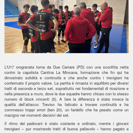
L'U17 orogranata torna da Due Carrare (PD) con una sconfitta netta
contro la capolista Cantina La Mincana, formazione che fin qui ha
dimostrato solidità e continuità e che anche contro i trevigiani ha
confermato il proprio valore. La partita è rimasta in equilibrio per diversi
tratti di secondo e terzo set, soprattutto nei fondamentali di ricezione e
nella presenza a muro, dove le due squadre hanno chiuso con lo stesso
numero di block vincenti (5). A fare la differenza è stata invece la
qualità dell’attacco: Treviso ha faticato a trovare continuità e ha
commesso troppi errori (ben 20), un fardello che ha pesato come un
macigno nei momenti decisivi dei set.
Il ritmo dei padovani è stato costante e ordinato, mentre i giovani
trevigiani – pur mostrando tratti di buona pallavolo – hanno pagato a