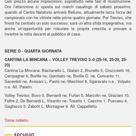
caro prezzo alcune imprecisioni, soprattutto nelle fasi di ricostruzione.
Ora l’attenzione si sposta sul match casalingo di sabato prossimo,
quando al Centro Natatorio arriverà Belluno, attualmente terza forza del
campionato con tre vittorie nelle prime quattro giornate. Per Treviso, che
finora ha centrato un solo successo, sarà un’altra sfida impegnativa, ma
anche un’opportunità per misurare la propria crescita e provare a
invertire la rotta davanti al pubblico di casa.
SERIE D - QUARTA GIORNATA
CANTINA LA MINCANA – VOLLEY TREVISO 3–0 (25-16, 25-20, 25-
23)
Cantina La Mincana: Bastianello L, Gialain 2, Brunello 5, Crozzoletti 16,
Campagner 6, Borille ne, Gambato ne, Borille D. ne, Convento 11,
Sacerdoti ne, Avesani L, Pastò ne, Marchiori 8, Sgaravato n.e., Volpato
n.e. All. Paiarin.
Volley Treviso: Bovo 0, Bernardi ne, Furlan 5, Marcolin ne, Graziani 10,
Feltre 2, De Bernardi L, Visentin ne, Tosatto 1, Cascino 1, Puscasu 4,
Gagliazzo 5, Zabotti L, Montagner 9. All. Cappelletto
Torna indietro