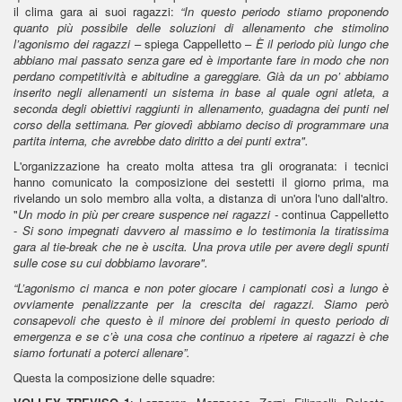
il clima gara ai suoi ragazzi:
“In questo periodo stiamo proponendo
quanto più possibile delle soluzioni di allenamento che stimolino
l’agonismo dei ragazzi
– spiega Cappelletto –
È il periodo più lungo che
abbiano mai passato senza gare ed è importante fare in modo che non
perdano competitività e abitudine a gareggiare. Già da un po’ abbiamo
inserito negli allenamenti un sistema in base al quale ogni atleta, a
seconda degli obiettivi raggiunti in allenamento, guadagna dei punti nel
corso della settimana. Per giovedì abbiamo deciso di programmare una
partita interna, che avrebbe dato diritto a dei punti extra".
L'organizzazione ha creato molta attesa tra gli orogranata: i tecnici
hanno comunicato la composizione dei sestetti il giorno prima, ma
rivelando un solo membro alla volta, a distanza di un'ora l'uno dall'altro.
"
Un modo in più per creare suspence nei ragazzi -
continua Cappelletto
-
Si sono impegnati davvero al massimo e lo testimonia la tiratissima
gara al tie-break che ne è uscita. Una prova utile per avere degli spunti
sulle cose su cui dobbiamo lavorare".
“L’agonismo ci manca e non poter giocare i campionati così a lungo è
ovviamente penalizzante per la crescita dei ragazzi. Siamo però
consapevoli che questo è il minore dei problemi in questo periodo di
emergenza e se c’è una cosa che continuo a ripetere ai ragazzi è che
siamo fortunati a poterci allenare”.
Questa la composizione delle squadre: