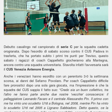
Debutto casalingo nel campionato di
serie C
per la squadra cadetta
orogranata. Dopo l'esordio di sabato scorso contro il CUS Padova in
trasferta, che ha portato subito i primi tre punti per Treviso, questo
sabato i ragazzi di coach Cappelletto giocheranno alla Mantegna,
ancora contro una squadra universitaria. Stavolta infatti l'avversaria sarà
il
CUS Venezia Antenore Energia.
Anche i veneziani hanno esordito con un perentorio 3-0 la settimana
scorsa, ai danni del Sefamo Povolaro. Per coach Cappelletto difficile
fare pronostici dopo una sola gara giocata, ma l'impressione è che la
squadra del CUS sappia il fatto suo:
"Credo sia un buon collettivo, tra
l'altro ne fanno parte anche due nostre 'vecchie' conoscenze: il
palleggiatore Leonardo Favaro e il centrale Alessandro Pin. Il primo con
me ha vinto uno scudetto U18 a Bologna, nel 2008, mentre Pin ha vinto
lo scudetto U16 nel 2005 a Lignano Sabbiadoro. Detto questo, ce la