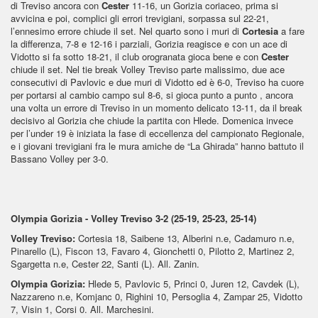
di Treviso ancora con
Cester
11-16, un Gorizia coriaceo, prima si
avvicina e poi, complici gli errori trevigiani, sorpassa sul 22-21,
l’ennesimo errore chiude il set. Nel quarto sono i muri di
Cortesia
a fare
la differenza, 7-8 e 12-16 i parziali, Gorizia reagisce e con un ace di
Vidotto si fa sotto 18-21, il club orogranata gioca bene e con
Cester
chiude il set. Nel tie break Volley Treviso parte malissimo, due ace
consecutivi di Pavlovic e due muri di Vidotto ed è 6-0, Treviso ha cuore
per portarsi al cambio campo sul 8-6, si gioca punto a punto , ancora
una volta un errore di Treviso in un momento delicato 13-11, da il break
decisivo al Gorizia che chiude la partita con Hlede. Domenica invece
per l’under 19 è iniziata la fase di eccellenza del campionato Regionale,
e i giovani trevigiani fra le mura amiche de “La Ghirada” hanno battuto il
Bassano Volley per 3-0.
Olympia Gorizia - Volley Treviso 3-2 (25-19, 25-23, 25-14)
Volley Treviso:
Cortesia 18, Saibene 13, Alberini n.e, Cadamuro n.e,
Pinarello (L), Fiscon 13, Favaro 4, Gionchetti 0, Pilotto 2, Martinez 2,
Sgargetta n.e, Cester 22, Santi (L). All. Zanin.
Olympia Gorizia:
Hlede 5, Pavlovic 5, Princi 0, Juren 12, Cavdek (L),
Nazzareno n.e, Komjanc 0, Righini 10, Persoglia 4, Zampar 25, Vidotto
7, Visin 1, Corsi 0. All. Marchesini.