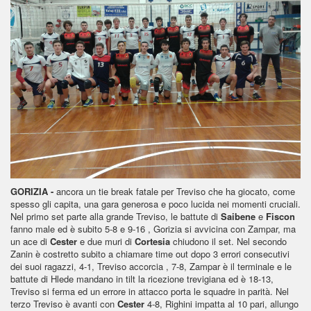
GORIZIA -
ancora un tie break fatale per Treviso che ha giocato, come
spesso gli capita, una gara generosa e poco lucida nei momenti cruciali.
Nel primo set parte alla grande Treviso, le battute di
Saibene
e
Fiscon
fanno male ed è subito 5-8 e 9-16 , Gorizia si avvicina con Zampar, ma
un ace di
Cester
e due muri di
Cortesia
chiudono il set. Nel secondo
Zanin è costretto subito a chiamare time out dopo 3 errori consecutivi
dei suoi ragazzi, 4-1, Treviso accorcia , 7-8, Zampar è il terminale e le
battute di Hlede mandano in tilt la ricezione trevigiana ed è 18-13,
Treviso si ferma ed un errore in attacco porta le squadre in parità. Nel
terzo Treviso è avanti con
Cester
4-8, Righini impatta al 10 pari, allungo