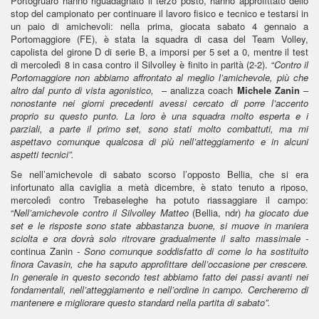
Portogruaro hanno riguadagnato il terzo posto, hanno approfittato dello
stop del campionato per continuare il lavoro fisico e tecnico e testarsi in
un paio di amichevoli: nella prima, giocata sabato 4 gennaio a
Portomaggiore (FE), è stata la squadra di casa del Team Volley,
capolista del girone D di serie B, a imporsi per 5 set a 0, mentre il test
di mercoledì 8 in casa contro il Silvolley è finito in parità (2-2). “
Contro il
Portomaggiore non abbiamo affrontato al meglio l’amichevole, più che
altro dal punto di vista agonistico,
– analizza coach
Michele Zanin
–
nonostante nei giorni precedenti avessi cercato di porre l’accento
proprio su questo punto. La loro è una squadra molto esperta e i
parziali, a parte il primo set, sono stati molto combattuti, ma mi
aspettavo comunque qualcosa di più nell’atteggiamento e in alcuni
aspetti tecnici”.
Se nell’amichevole di sabato scorso l’opposto Bellia, che si era
infortunato alla caviglia a metà dicembre, è stato tenuto a riposo,
mercoledì contro Trebaseleghe ha potuto riassaggiare il campo:
“
Nell’amichevole contro il Silvolley Matteo
(Bellia, ndr)
ha giocato due
set e le risposte sono state abbastanza buone, si muove in maniera
sciolta e ora dovrà solo ritrovare gradualmente il salto massimale -
continua Zanin
- Sono comunque soddisfatto di come lo ha sostituito
finora Cavasin, che ha saputo approfittare dell’occasione per crescere.
In generale in questo secondo test abbiamo fatto dei passi avanti nei
fondamentali, nell’atteggiamento e nell’ordine in campo. Cercheremo di
mantenere e migliorare questo standard nella partita di sabato”.