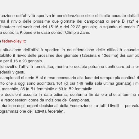
uazione dell'attività sportiva in considerazione delle difficoltà causate dall'at
na il rinvio delle prossime due giornate dei campionati di serie B (12ª e
disputare nei week-end del 15-16 e del 22-23 gennaio; la squadra di coach Z
 contro la Kioene e in casa contro l'Olimpia Zané.
da
federvolley.it
:
 situazione dell’attività sportiva in considerazione delle difficoltà causate
tabilito il rinvio delle prossime due giornate (12esima e 13esima) dei campio
e per il 16 e 23 gennaio.
evoli e l’attività torneistica, mentre le società potranno continuare ad alle
ederali vigenti.
ampionati di serie B si è reso necessario alla luce dei sempre più continui ri
nto che a oggi sono addirittura 161 (di cui 149 nella sola ultima giornata) i 
 B maschile, 35 in B1 femminile e 63 in B2 femminile.
le decisioni assunte in data odierna, conferma fin da ora che al termine d
e retrocessioni come da indizione dei Campionati.
riunione degli organi decisionali della Federazione - a tutti i livelli - per val
rogrammazione dell’attività federale".