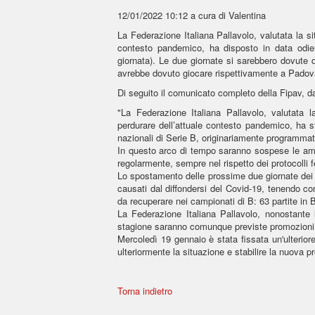
12/01/2022 10:12
a cura di Valentina
La Federazione Italiana Pallavolo, valutata la sit
contesto pandemico, ha disposto in data odier
giornata). Le due giornate si sarebbero dovute 
avrebbe dovuto giocare rispettivamente a Padova
Di seguito il comunicato completo della Fipav, 
"La Federazione Italiana Pallavolo, valutata la
perdurare dell’attuale contesto pandemico, ha s
nazionali di Serie B, originariamente programmat
In questo arco di tempo saranno sospese le amich
regolarmente, sempre nel rispetto dei protocolli f
Lo spostamento delle prossime due giornate dei c
causati dal diffondersi del Covid-19, tenendo co
da recuperare nei campionati di B: 63 partite in
La Federazione Italiana Pallavolo, nonostante 
stagione saranno comunque previste promozioni 
Mercoledì 19 gennaio è stata fissata un'ulteriore 
ulteriormente la situazione e stabilire la nuova p
Torna indietro