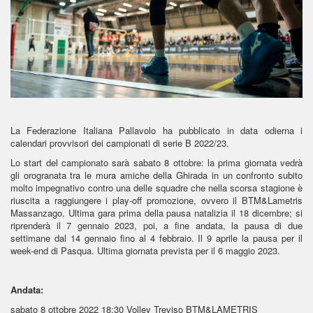
La Federazione Italiana Pallavolo ha pubblicato in data odierna i
calendari provvisori dei campionati di serie B 2022/23.
Lo start del campionato sarà sabato 8 ottobre: la prima giornata vedrà
gli orogranata tra le mura amiche della Ghirada in un confronto subito
molto impegnativo contro una delle squadre che nella scorsa stagione è
riuscita a raggiungere i play-off promozione, ovvero il BTM&Lametris
Massanzago. Ultima gara prima della pausa natalizia il 18 dicembre; si
riprenderà il 7 gennaio 2023, poi, a fine andata, la pausa di due
settimane dal 14 gennaio fino al 4 febbraio. Il 9 aprile la pausa per il
week-end di Pasqua. Ultima giornata prevista per il 6 maggio 2023.
Andata:
sabato 8 ottobre 2022
18:30 Volley Treviso
BTM&LAMETRIS