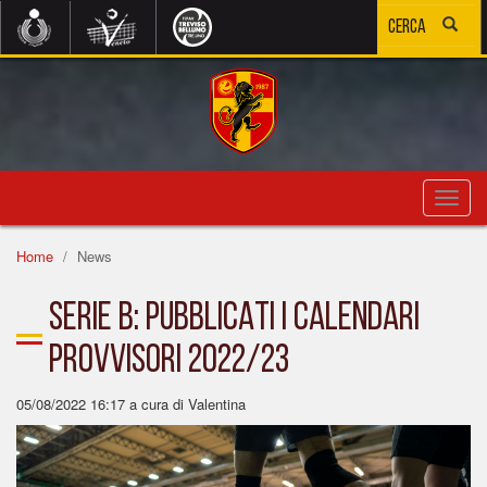
Toggl
navig
Home
News
SERIE B: PUBBLICATI I CALENDARI
PROVVISORI 2022/23
05/08/2022 16:17
a cura di Valentina