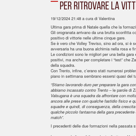
PER RITROVARE LA VITT
19/12/2024 21:48
a cura di Valentina
Ultima gara prima di Natale quella che la formaz
Gli orogranata arrivano da una brutta sconfitta co
positivo di vittorie nelle ultime cinque gare.
Se è vero che Volley Treviso, sino ad ora, si è
avversaria ha una buona alchimia nella rosa e fi
Le condizioni sono le migliori per una bella gara
positivi, ma anche per completare i “test” che Za
della squadra.
Con Trento, infine, c’erano stati numerosi proble
piano in settimana sembrano essersi quasi del tut
“Stiamo lavorando duro per preparare la gara con
abbiamo incassato contro Trento –
le parole di Z
Valsugana è una squadra da affrontare con molta
ancora alle prese con qualche fastidio fisico e q
squadre e quindi, di conseguenza, della crescita
qualche piccolo fantasma della gara precedente o 
match”.
I precedenti delle due formazioni nella passata s