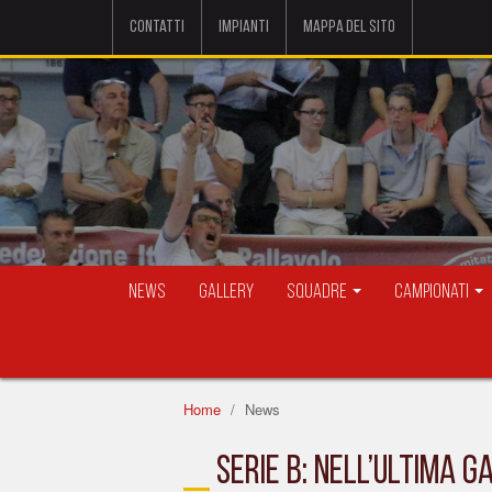
Contatti
Impianti
Mappa del sito
News
Gallery
Squadre
Campionati
Home
News
SERIE B: NELL’ULTIMA 