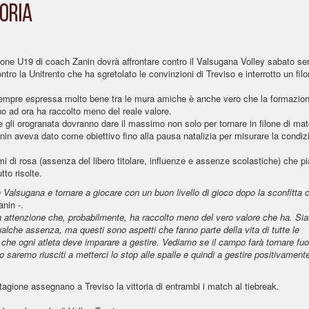
ORIA
ione U19 di coach Zanin dovrà affrontare contro il Valsugana Volley sabato se
ntro la Unitrento che ha sgretolato le convinzioni di Treviso e interrotto un fil
 sempre espressa molto bene tra le mura amiche è anche vero che la formazio
no ad ora ha raccolto meno del reale valore.
 e gli orogranata dovranno dare il massimo non solo per tornare in filone di ma
nin aveva dato come obiettivo fino alla pausa natalizia per misurare la condiz
mi di rosa (assenza del libero titolare, influenze e assenze scolastiche) che p
to risolte.
 Valsugana e tornare a giocare con un buon livello di gioco dopo la sconfitta 
anin -.
 attenzione che, probabilmente, ha raccolto meno del vero valore che ha. Si
ualche assenza, ma questi sono aspetti che fanno parte della vita di tutte le
 che ogni atleta deve imparare a gestire. Vediamo se il campo farà tornare fuo
saremo riusciti a metterci lo stop alle spalle e quindi a gestire positivamente
tagione assegnano a Treviso la vittoria di entrambi i match al tiebreak.