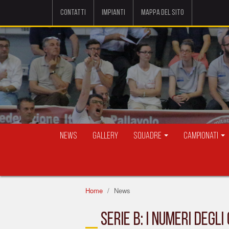
Contatti
Impianti
Mappa del sito
News
Gallery
Squadre
Campionati
Home
News
SERIE B: I NUMERI DEG