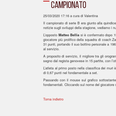
CAMPIONATO
25/03/2020 17:16
a cura di Valentina
Il campionato di serie B era giunto alla quindi
notizie sugli sviluppi della stagione, vediamo i nu
L’opposto
Matteo Bellia
si è confermato dopo 15 g
giocatore più prolifico della squadra di coach Z
31 punti, portando il suo bottino personale a 196.
al servizio.
A proposito di servizio, il migliore tra gli orogr
segno dal regista genovese in 15 partite, con l’o
L’atleta al primo posto nella classifica dei muri 
di 0,67 punti nel fondamentale a set.
Passando con il mouse sul grafico sottostante è 
fondamentali. Cliccando sul nome del giocatore si 
Torna indietro