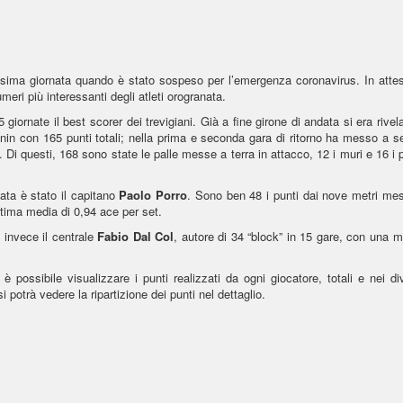
cesima giornata quando è stato sospeso per l’emergenza coronavirus. In attes
meri più interessanti degli atleti orogranata.
iornate il best scorer dei trevigiani. Già a fine girone di andata si era rivela
anin con 165 punti totali; nella prima e seconda gara di ritorno ha messo a 
 Di questi, 168 sono state le palle messe a terra in attacco, 12 i muri e 16 i 
anata è stato il capitano
Paolo Porro
. Sono ben 48 i punti dai nove metri mes
ttima media di 0,94 ace per set.
è invece il centrale
Fabio Dal Col
, autore di 34 “block” in 15 gare, con una 
possibile visualizzare i punti realizzati da ogni giocatore, totali e nei di
potrà vedere la ripartizione dei punti nel dettaglio.