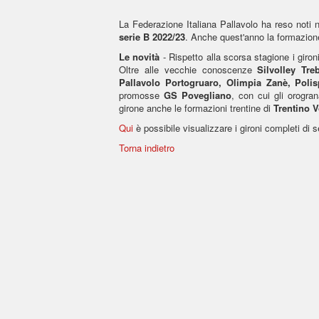
La Federazione Italiana Pallavolo ha reso noti 
serie B 2022/23
. Anche quest'anno la formazion
Le novità
- Rispetto alla scorsa stagione i giron
Oltre alle vecchie conoscenze
Silvolley Tr
Pallavolo Portogruaro, Olimpia Zanè, Pol
promosse
GS Povegliano
, con cui gli orogra
girone anche le formazioni trentine di
Trentino V
Qui
è possibile visualizzare i gironi completi di 
Torna indietro