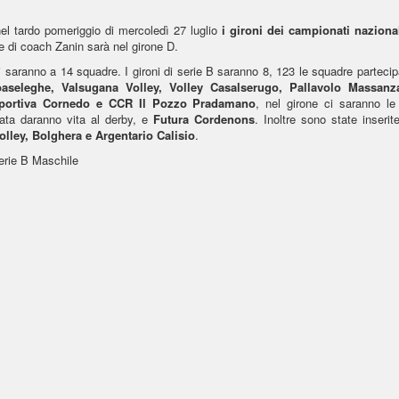
nel tardo pomeriggio di mercoledì 27 luglio
i gironi dei campionati nazional
e di coach Zanin sarà nel girone D.
i saranno a 14 squadre. I gironi di serie B saranno 8, 123 le squadre partecip
ebaseleghe, Valsugana Volley, Volley Casalserugo, Pallavolo Massanz
isportiva Cornedo e CCR Il Pozzo Pradamano
, nel girone ci saranno le
nata daranno vita al derby, e
Futura Cordenons
. Inoltre sono state inserit
olley, Bolghera e Argentario Calisio
.
serie B Maschile