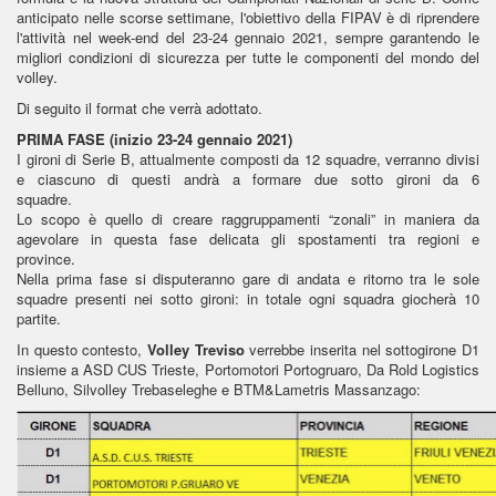
anticipato nelle scorse settimane, l'obiettivo della FIPAV è di riprendere
l'attività nel week-end del 23-24 gennaio 2021, sempre garantendo le
migliori condizioni di sicurezza per tutte le componenti del mondo del
volley.
Di seguito il format che verrà adottato.
PRIMA FASE (inizio 23-24 gennaio 2021)
I gironi di Serie B, attualmente composti da 12 squadre, verranno divisi
e ciascuno di questi andrà a formare due sotto gironi da 6
squadre.
Lo scopo è quello di creare raggruppamenti “zonali” in maniera da
agevolare in questa fase delicata gli spostamenti tra regioni e
province.
Nella prima fase si disputeranno gare di andata e ritorno tra le sole
squadre presenti nei sotto gironi: in totale ogni squadra giocherà 10
partite.
In questo contesto,
Volley Treviso
verrebbe inserita nel sottogirone D1
insieme a ASD CUS Trieste, Portomotori Portogruaro, Da Rold Logistics
Belluno, Silvolley Trebaseleghe e BTM&Lametris Massanzago: