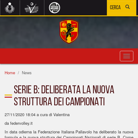
Toggl
navig
Home
News
SERIE B: DELIBERATA LA NUOVA
STRUTTURA DEI CAMPIONATI
27/11/2020 18:04
a cura di Valentina
da federvolley.it
In data odierna la Federazione Italiana Pallavolo ha deliberato la nuova
formula e la nuova struttura dei Campionati Nazionali di serie B. Come