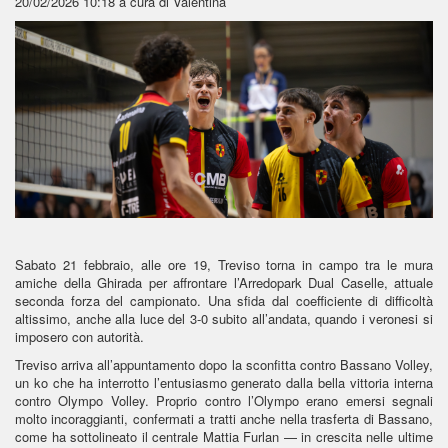
20/02/2026 10:18
a cura di Valentina
Sabato 21 febbraio, alle ore 19, Treviso torna in campo tra le mura
amiche della Ghirada per affrontare l’Arredopark Dual Caselle, attuale
seconda forza del campionato. Una sfida dal coefficiente di difficoltà
altissimo, anche alla luce del 3-0 subito all’andata, quando i veronesi si
imposero con autorità.
Treviso arriva all’appuntamento dopo la sconfitta contro Bassano Volley,
un ko che ha interrotto l’entusiasmo generato dalla bella vittoria interna
contro Olympo Volley. Proprio contro l’Olympo erano emersi segnali
molto incoraggianti, confermati a tratti anche nella trasferta di Bassano,
come ha sottolineato il centrale Mattia Furlan — in crescita nelle ultime