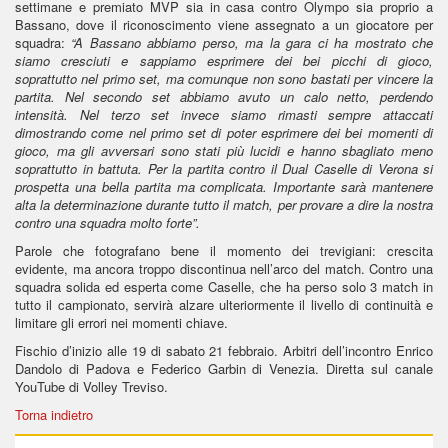
settimane e premiato MVP sia in casa contro Olympo sia proprio a
Bassano, dove il riconoscimento viene assegnato a un giocatore per
squadra:
“A Bassano abbiamo perso, ma la gara ci ha mostrato che
siamo cresciuti e sappiamo esprimere dei bei picchi di gioco,
soprattutto nel primo set, ma comunque non sono bastati per vincere la
partita. Nel secondo set abbiamo avuto un calo netto, perdendo
intensità. Nel terzo set invece siamo rimasti sempre attaccati
dimostrando come nel primo set di poter esprimere dei bei momenti di
gioco, ma gli avversari sono stati più lucidi e hanno sbagliato meno
soprattutto in battuta. Per la partita contro il Dual Caselle di Verona si
prospetta una bella partita ma complicata. Importante sarà mantenere
alta la determinazione durante tutto il match, per provare a dire la nostra
contro una squadra molto forte”.
Parole che fotografano bene il momento dei trevigiani: crescita
evidente, ma ancora troppo discontinua nell’arco del match. Contro una
squadra solida ed esperta come Caselle, che ha perso solo 3 match in
tutto il campionato, servirà alzare ulteriormente il livello di continuità e
limitare gli errori nei momenti chiave.
Fischio d’inizio alle 19 di sabato 21 febbraio. Arbitri dell’incontro Enrico
Dandolo di Padova e Federico Garbin di Venezia. Diretta sul canale
YouTube di Volley Treviso.
Torna indietro