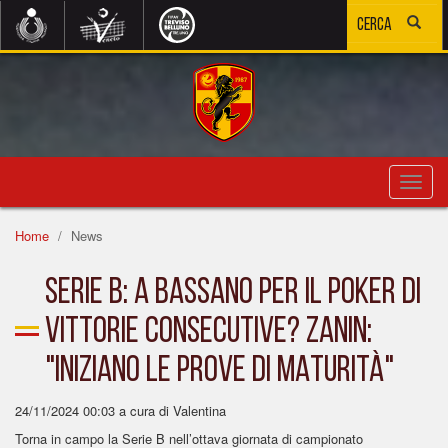
Toggl
navig
Home
News
SERIE B: A BASSANO PER IL POKER DI
VITTORIE CONSECUTIVE? ZANIN:
"INIZIANO LE PROVE DI MATURITÀ"
24/11/2024 00:03
a cura di Valentina
Torna in campo la Serie B nell’ottava giornata di campionato