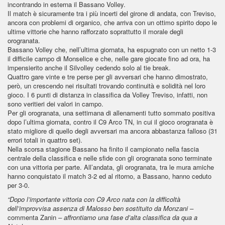
incontrando in esterna il Bassano Volley.
Il match è sicuramente tra i più incerti del girone di andata, con Treviso,
ancora con problemi di organico, che arriva con un ottimo spirito dopo le
ultime vittorie che hanno rafforzato soprattutto il morale degli
orogranata.
Bassano Volley che, nell’ultima giornata, ha espugnato con un netto 1-3
il difficile campo di Monselice e che, nelle gare giocate fino ad ora, ha
impensierito anche il Silvolley cedendo solo al tie break.
Quattro gare vinte e tre perse per gli avversari che hanno dimostrato,
però, un crescendo nei risultati trovando continuità e solidità nel loro
gioco. I 6 punti di distanza in classifica da Volley Treviso, infatti, non
sono veritieri dei valori in campo.
Per gli orogranata, una settimana di allenamenti tutto sommato positiva
dopo l’ultima giornata, contro il C9 Arco TN, in cui il gioco orogranata è
stato migliore di quello degli avversari ma ancora abbastanza falloso (31
errori totali in quattro set).
Nella scorsa stagione Bassano ha finito il campionato nella fascia
centrale della classifica e nelle sfide con gli orogranata sono terminate
con una vittoria per parte. All’andata, gli orogranata, tra le mura amiche
hanno conquistato il match 3-2 ed al ritorno, a Bassano, hanno ceduto
per 3-0.
“Dopo l’importante vittoria con C9 Arco nata con la difficoltà
dell’improvvisa assenza di Malosso ben sostituito da Monzani –
commenta Zanin
– affrontiamo una fase d’alta classifica da qua a