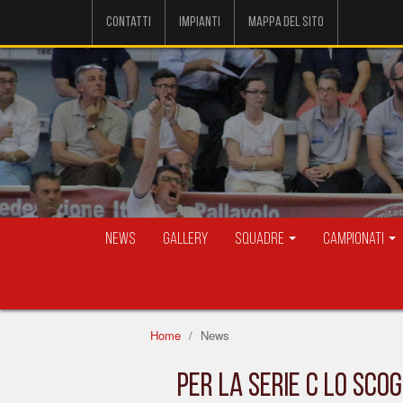
Contatti
Impianti
Mappa del sito
News
Gallery
Squadre
Campionati
Home
News
PER LA SERIE C LO SCO