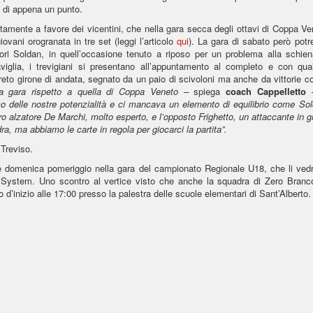
o di appena un punto.
ttamente a favore dei vicentini, che nella gara secca degli ottavi di Coppa V
iovani orogranata in tre set (leggi l’articolo
qui
). La gara di sabato però potr
atori Soldan, in quell’occasione tenuto a riposo per un problema alla schien
viglia, i trevigiani si presentano all’appuntamento al completo e con qua
creto girone di andata, segnato da un paio di scivoloni ma anche da vittorie c
ra gara rispetto a quella di Coppa Veneto –
spiega
coach Cappelletto
 delle nostre potenzialità e ci mancava un elemento di equilibrio come Sol
o alzatore De Marchi, molto esperto, e l’opposto Frighetto, un attaccante in 
dra, ma abbiamo le carte in regola per giocarci la partita”.
 Treviso.
e domenica pomeriggio nella gara del campionato Regionale U18, che li vedr
 System. Uno scontro al vertice visto che anche la squadra di Zero Branc
 d’inizio alle 17:00 presso la palestra delle scuole elementari di Sant’Alberto.