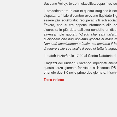
Bassano Volley, terzo in classifica sopra Trevis
Il precedente tra le due in questa stagione è ne
disputati a inizio dicembre avevano liquidato i g
essere più equilibrata: recuperati gli schiacci
Favaro, che si era appena infortunato alla ca
sicurezza in più, data dall’aver condotto un dis
avversari più quotati. “
Credo che sarà un’alt
quell’occasione non abbiamo giocato al massimo
Non sarà assolutamente facile, conosciamo il lor
di tenere sulle sue spalle il peso di tutta la squa
Il match inizierà alle 17:30 al Centro Natatorio di
I ragazzi dell’under 18 saranno impegnati anch
questa terza giornata far visita al Kosmos DB
ottenuto due 3-0 nelle prime due giornate. Fischio
Torna indietro