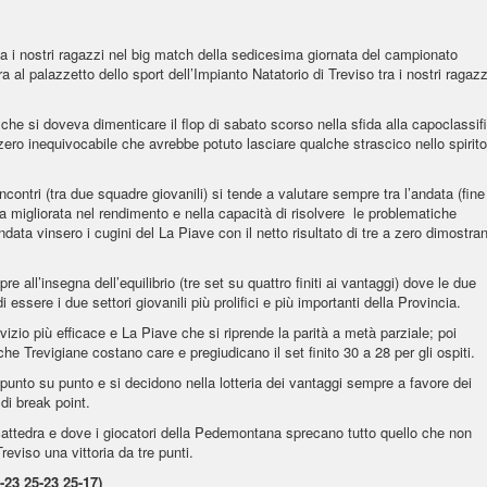
 i nostri ragazzi nel big match della sedicesima giornata del campionato
a al palazzetto dello sport dell’Impianto Natatorio di Treviso tra i nostri ragazz
 che si doveva dimenticare il flop di sabato scorso nella sfida alla capoclassif
zero inequivocabile che avrebbe potuto lasciare qualche strascico nello spirito
ncontri (tra due squadre giovanili) si tende a valutare sempre tra l’andata (fine
ia migliorata nel rendimento e nella capacità di risolvere le problematiche
andata vinsero i cugini del La Piave con il netto risultato di tre a zero dimostra
e all’insegna dell’equilibrio (tre set su quattro finiti ai vantaggi) dove le due
ssere i due settori giovanili più prolifici e più importanti della Provincia.
zio più efficace e La Piave che si riprende la parità a metà parziale; poi
che Trevigiane costano care e pregiudicano il set finito 30 a 28 per gli ospiti.
unto su punto e si decidono nella lotteria dei vantaggi sempre a favore dei
 di break point.
 cattedra e dove i giocatori della Pedemontana sprecano tutto quello che non
eviso una vittoria da tre punti.
-23 25-23 25-17)