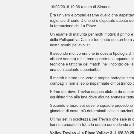
19/02/2018 10:36
a cura di Simone
Era un vero e proprio esame quello che aspettava
regionale di serie D che si è disputato sabato ser
la formazione del La Piave.
Un esame di maturità per molti motivi: il primo è
della Polisportiva Casale terminato con un tre a 
nostri acerbi pallavolisti.
Il secondo motivo era che in questa tipologia di i
ottobre scorso) e il ritorno quanto una squadra s
tecniche e tattiche del match (nell’incontro dell’
una schiacciante superiorità).
Il match è stato una vera e propria battaglia sempr
compagini non si sono risparmiate dimostrando di e
Primo set dove Treviso scappa aiutato da un servi
equilibrio fino alla fine dove alcune amnesie tatti
Secondo e terzo set dove le squadre procedono p
giocatori di casa, più determinati nelle situazioni
Ultimo set in scioltezza per Treviso che sale in
hanno sprecato in tutta la serata concedendo a Tr
Volley Treviso –La Piave Volley: 3 -1 (28-30 25