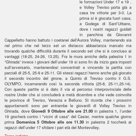
le formazioni Under 17 e 19 ,
e Volley Treviso porta già a
casa tre vittorie per 3-0. La
prima si è giocata fuori casa,
a Godega di Sant’Urbano,
dove i nostri ragazzi guidati
in panchina da Giovanni
Cappelletto hanno battuto i coetanei dell’Aurora Volley, mantenendo sia
nel primo che nel terzo set un distacco abbastanza marcato ma
trovando qualche difficoltà durante il secondo set che si è concluso ai
vantaggi (18-25, 24-26, 13.25). Fra le mura amiche della palestra 1 in
“Ghirada” invece i giovani dell’under 19 si sono fin da inizio gara imposti
sull’avversario, mantenendosi concentrati e vincendo la partita con
parziali di 25-5, 25-9 e 25-11. Gli stessi ragazzi hanno anche già giocato
il secondo incontro del girone, a Quinto di Treviso contro il G.S.
OLYMPO, incamerando così la seconda vittoria (25-8, 25-11,25-14).
Con queste partite si è dato il via al percorso interprovinciale delle
nostre Under che si concluderà a metà dicembre e che vede coinvolte
le province di Treviso, Venezia e Belluno. Si ricorda che i prossimi
appuntamenti sono per entrambe le giovanili di Volley Treviso in
Ghirada, dove
Giovedì 9 Ottobre alle ore 21.00
in palestra 1, l’under
19 giocherà contro i "vicini di casa" del Casier, mentre qualche giorno
prima
Domenica 5 Ottobre alle ore 11.30
in palestra 2 toccherà ai
ragazzi dell’under 17 sfidare i pari età del Montevolley.
Torna indietro