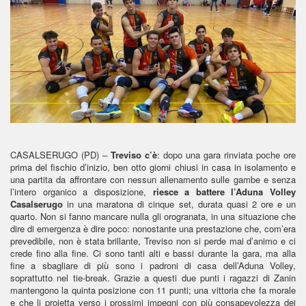
CASALSERUGO (PD) –
Treviso c’è
: dopo una gara rinviata poche ore
prima del fischio d’inizio, ben otto giorni chiusi in casa in isolamento e
una partita da affrontare con nessun allenamento sulle gambe e senza
l’intero organico a disposizione,
riesce a battere l’Aduna Volley
Casalserugo
in una maratona di cinque set, durata quasi 2 ore e un
quarto. Non si fanno mancare nulla gli orogranata, in una situazione che
dire di emergenza è dire poco: nonostante una prestazione che, com’era
prevedibile, non è stata brillante, Treviso non si perde mai d’animo e ci
crede fino alla fine. Ci sono tanti alti e bassi durante la gara, ma alla
fine a sbagliare di più sono i padroni di casa dell’Aduna Volley,
soprattutto nel tie-break. Grazie a questi due punti i ragazzi di Zanin
mantengono la quinta posizione con 11 punti; una vittoria che fa morale
e che li proietta verso i prossimi impegni con più consapevolezza dei