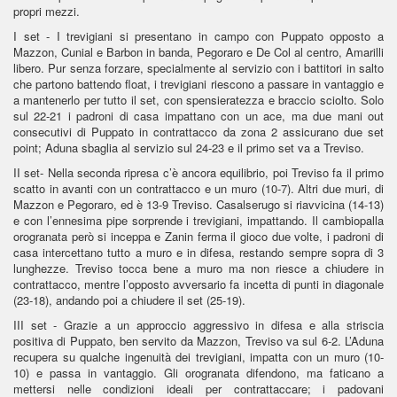
propri mezzi.
I set - I trevigiani si presentano in campo con Puppato opposto a
Mazzon, Cunial e Barbon in banda, Pegoraro e De Col al centro, Amarilli
libero. Pur senza forzare, specialmente al servizio con i battitori in salto
che partono battendo float, i trevigiani riescono a passare in vantaggio e
a mantenerlo per tutto il set, con spensieratezza e braccio sciolto. Solo
sul 22-21 i padroni di casa impattano con un ace, ma due mani out
consecutivi di Puppato in contrattacco da zona 2 assicurano due set
point; Aduna sbaglia al servizio sul 24-23 e il primo set va a Treviso.
II set- Nella seconda ripresa c’è ancora equilibrio, poi Treviso fa il primo
scatto in avanti con un contrattacco e un muro (10-7). Altri due muri, di
Mazzon e Pegoraro, ed è 13-9 Treviso. Casalserugo si riavvicina (14-13)
e con l’ennesima pipe sorprende i trevigiani, impattando. Il cambiopalla
orogranata però si inceppa e Zanin ferma il gioco due volte, i padroni di
casa intercettano tutto a muro e in difesa, restando sempre sopra di 3
lunghezze. Treviso tocca bene a muro ma non riesce a chiudere in
contrattacco, mentre l’opposto avversario fa incetta di punti in diagonale
(23-18), andando poi a chiudere il set (25-19).
III set - Grazie a un approccio aggressivo in difesa e alla striscia
positiva di Puppato, ben servito da Mazzon, Treviso va sul 6-2. L’Aduna
recupera su qualche ingenuità dei trevigiani, impatta con un muro (10-
10) e passa in vantaggio. Gli orogranata difendono, ma faticano a
mettersi nelle condizioni ideali per contrattaccare; i padovani