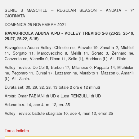
SERIE B MASCHILE – REGULAR SEASON – ANDATA – 7^
GIORNATA
DOMENICA 28 NOVEMBRE 2021
RAVAGRICOLA ADUNA V.PD - VOLLEY TREVISO 2-3 (23-25, 25-19,
25-27, 25-22, 5-15)
Ravagricola Aduna Volley: Chinello ne, Pravato 19, Zanatta 2, Michieli
11, Sorgato 11, Marcovecchio 8, Melilli 14, Sorato 3, Zennaro ne,
Convento ne, Vianello 0, Ribon 11, Sella (L), Andriano (L). All. Riato
Volley Treviso: De Col 8, Barbon 17, Milanese 0, Puppato 14, Michielan
ne, Pegoraro 11, Cunial 17, Lazzaron ne, Murabito 1, Mazzon 6, Amarilli
(L). All. Zanin.
Durata set: 30, 29, 32, 28, 13 totale 2 ora e 12 minuti
Arbitri: Omar FABIANI di UD e Luca RENZULLI di UD
Aduna: b.s. 14, ace 4, m. 12, err. 35
Volley Treviso: battute sbagliate 10, ace 4, muri 13, errori 25
Torna indietro