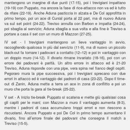
mantengono un margine di due punti (17-15), poi i trevigiani impattano
(19-19) con Puppato, ma ancora la fase di rice-attacco non va ed è tutto
da rifare (22-19). Anche Aduna pasticcia in alzata e De Col approfitta in
primo tempo, poi un ace di Cunial porta al 22 pari, ma di nuovo Aduna
va sul set point (24-22). Treviso annulla con Barbon e impatta (24-24),
poi sbaglia al servizio; Aduna sbaglia a sua volta e alla fine è Treviso a
portare a casa il set con un muro di Mazzon (27-25).
IV set - I trevigiani mantengono un lieve vantaggio in avvio,
raccogliendo qualcosa in più dal servizio (11-9), ma di nuovo un piccolo
black-out fa tornare i padovani a contatto (12–12) e poi in vantaggio con
un doppio muro (14-12). Il divario rimane invariato (18-16), poi con un
errore dei padovani è parità. Un altro errore in attacco ed è 21-20
Treviso, Aduna risponde con una pipe, vera spina nel fianco degli ospiti.
Pegoraro mura la pipe successiva, poi i trevigiani sprecano con due
errori in attacco ed è vantaggio dei padroni di casa (23-22). Dopo il time-
out di Zanin, Aduna mette a terra un ace in zona di conflitto e poi un
muro che porta la gara al tie-break (25-22).
V set - A inizio tie-break Puppato si scatena e mette giù qualsiasi cosa
gli capiti per le mani; con Mazzon a muro il vantaggio aumenta (8-3),
mentre i padroni di casa accumulano troppi errori e non riescono a
riscuotersi. Ancora Puppato e poi De Col in primo tempo aumentano il
divario, fino all’errore finale dei padovani che consegna il match a
Treviso (15-5).