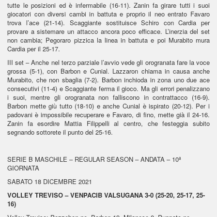
tutte le posizioni ed è infermabile (16-11). Zanin fa girare tutti i suoi
giocatori con diversi cambi in battuta e proprio il neo entrato Favaro
trova l’ace (21-14). Scaggiante sostituisce Schiro con Cardia per
provare a sistemare un attacco ancora poco efficace. L’inerzia del set
non cambia; Pegoraro pizzica la linea in battuta e poi Murabito mura
Cardia per il 25-17.
III set – Anche nel terzo parziale l’avvio vede gli orogranata fare la voce
grossa (5-1), con Barbon e Cunial. Lazzaron chiama in causa anche
Murabito, che non sbaglia (7-2). Barbon inchioda in zona uno due ace
consecutivi (11-4) e Scaggiante ferma il gioco. Ma gli errori penalizzano
i suoi, mentre gli orogranata non falliscono in contrattacco (16-9).
Barbon mette giù tutto (18-10) e anche Cunial è ispirato (20-12). Per i
padovani è impossibile recuperare e Favaro, di fino, mette già il 24-16.
Zanin fa esordire Mattia Filippelli al centro, che festeggia subito
segnando sottorete il punto del 25-16.
SERIE B MASCHILE – REGULAR SEASON – ANDATA – 10ª
GIORNATA
SABATO 18 DICEMBRE 2021
VOLLEY TREVISO – VENPACIB VALSUGANA 3-0 (25-20, 25-17, 25-
16)