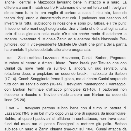
anche i centrali e Mazzocca lavorano bene in attacco e a muro. La
differenza con il match contro Pradamano è che nel terzo set i trevigiani
dimostrano tutta la loro voglia di portare a casa il risultato, facendo
tesoro degli errori e dimostrando maturità. I padovani non riescono ad
invertire la rotta, subiscono in ricezione e sono più fallosi, e i tre punti
finiscono nelle mani degli orogranata. Una vittoria che è la ciliegina sulla
torta di una giornata nella quale c’è stato anche modo di celebrare la
recente investitura di Michele Zanin ad allenatore della Nazionale Pre-
juniores, con il vice-presidente Michele De Conti che prima della partita
ha premiato il pluriscudettato allenatore orogranata.
I set – Zanin schiera Lazzaron, Mazzocca, Cunial, Barbon, Pegoraro,
Murabito al centro e Amarilli libero. Primo break per Treviso che con
Cunial dai nove metri va sull’8-6. È ancora un suo servizio, una
rotazione dopo, a propiziare un secondo break, finalizzato da Barbon
(17-14). Coach Scaggiante ferma il gioco, ma al rientro Cunial sorprende
tutti con un servizio corto (18-14). I trevigiani mantengono il vantaggio,
con Barbon terminale d’attacco principale (21-16). I padovani non
riescono a ricucire e Treviso chiude ancora con Barbon da seconda
linea (25-20).
II set – I trevigiani partono subito bene con il turno in battuta di
Lazzaron; l’8-5 è un bel muro dopo un’azione di squadra da incorniciare.
Schiro, al quale i padovani si affidano in contrattacco, non trova spazi
fuori dal muro ma ci pensa Rossignoli a mettere giù palla. Barbon
subisce un muro e Zanin chiama time-out sul 10-8. Cunial attacca da