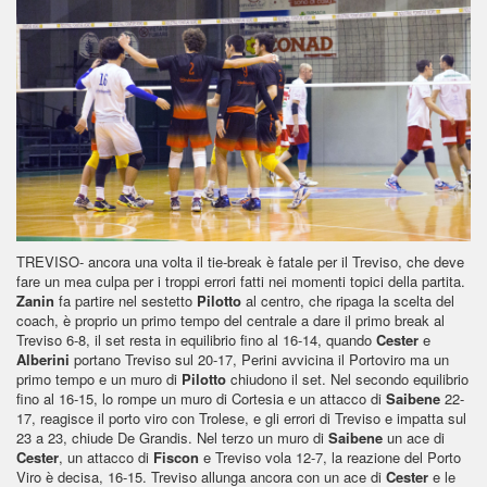
TREVISO- ancora una volta il tie-break è fatale per il Treviso, che deve
fare un mea culpa per i troppi errori fatti nei momenti topici della partita.
Zanin
fa partire nel sestetto
Pilotto
al centro, che ripaga la scelta del
coach, è proprio un primo tempo del centrale a dare il primo break al
Treviso 6-8, il set resta in equilibrio fino al 16-14, quando
Cester
e
Alberini
portano Treviso sul 20-17, Perini avvicina il Portoviro ma un
primo tempo e un muro di
Pilotto
chiudono il set. Nel secondo equilibrio
fino al 16-15, lo rompe un muro di Cortesia e un attacco di
Saibene
22-
17, reagisce il porto viro con Trolese, e gli errori di Treviso e impatta sul
23 a 23, chiude De Grandis. Nel terzo un muro di
Saibene
un ace di
Cester
, un attacco di
Fiscon
e Treviso vola 12-7, la reazione del Porto
Viro è decisa, 16-15. Treviso allunga ancora con un ace di
Cester
e le