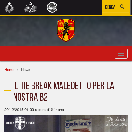
Toggl
navig
Home
News
Il Tie Break maledetto per la
nostra B2
20/12/2015 01:33
a cura di Simone