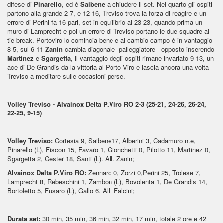
difese di
Pinarello
, ed è
Saibene
a chiudere il set. Nel quarto gli ospiti
partono alla grande 2-7, e 12-16, Treviso trova la forza di reagire e un
errore di Perini fa 16 pari, set in equilibrio al 23-23, quando prima un
muro di Lamprecht e poi un errore di Treviso portano le due squadre al
tie break. Portoviro lo comincia bene e al cambio campo è in vantaggio
8-5, sul 6-11
Zanin
cambia diagonale palleggiatore - opposto inserendo
Martinez
e
Sgargetta
, il vantaggio degli ospiti rimane invariato 9-13, un
ace di De Grandis da la vittoria al Porto Viro e lascia ancora una volta
Treviso a meditare sulle occasioni perse.
Volley Treviso - Alvainox Delta P.Viro RO 2-3 (25-21, 24-26, 26-24,
22-25, 9-15)
Volley Treviso:
Cortesia 9, Saibene17, Alberini 3, Cadamuro n.e,
Pinarello (L), Fiscon 15, Favaro 1, Gionchetti 0, Pilotto 11, Martinez 0,
Sgargetta 2, Cester 18, Santi (L). All. Zanin;
Alvainox Delta P.Viro RO:
Zennaro 0, Zorzi 0,Perini 25, Trolese 7,
Lamprecht 8, Rebeschini 1, Zambon (L), Bovolenta 1, De Grandis 14,
Bortoletto 5, Fusaro (L), Gallo 6. All. Falcini;
Durata set:
30 min, 35 min, 36 min, 32 min, 17 min, totale 2 ore e 42