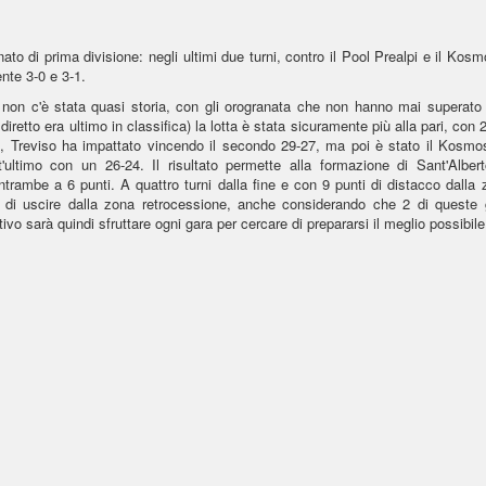
ato di prima divisione: negli ultimi due turni, contro il Pool Prealpi e il Kosm
nte 3-0 e 3-1.
pi non c'è stata quasi storia, con gli orogranata che non hanno mai superato 
iretto era ultimo in classifica) la lotta è stata sicuramente più alla pari, con 
mo, Treviso ha impattato vincendo il secondo 29-27, ma poi è stato il Kosmo
'ultimo con un 26-24. Il risultato permette alla formazione di Sant'Albert
trambe a 6 punti. A quattro turni dalla fine e con 9 punti di distacco dalla 
re di uscire dalla zona retrocessione, anche considerando che 2 di queste 
ivo sarà quindi sfruttare ogni gara per cercare di prepararsi il meglio possibile