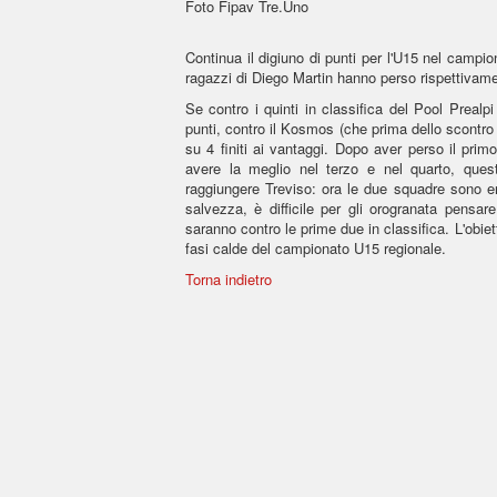
Foto Fipav Tre.Uno
Continua il digiuno di punti per l'U15 nel campion
ragazzi di Diego Martin hanno perso rispettivame
Se contro i quinti in classifica del Pool Preal
punti, contro il Kosmos (che prima dello scontro d
su 4 finiti ai vantaggi. Dopo aver perso il pri
avere la meglio nel terzo e nel quarto, quest
raggiungere Treviso: ora le due squadre sono en
salvezza, è difficile per gli orogranata pensa
saranno contro le prime due in classifica. L'obiett
fasi calde del campionato U15 regionale.
Torna indietro