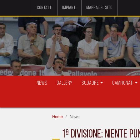
Contatti
Impianti
Mappa del sito
News
Gallery
Squadre
Campionati
Home
News
1ª DIVISIONE: NIENTE P