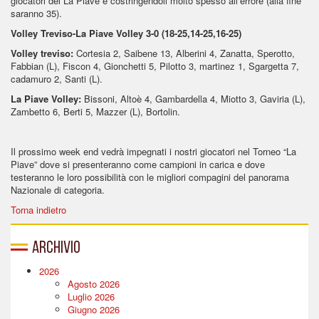
giocatori del La Piave e costringendoli molto spesso all’errore (alla fine
saranno 35).
Volley Treviso-La Piave Volley 3-0 (18-25,14-25,16-25)
Volley treviso:
Cortesia 2, Saibene 13, Alberini 4, Zanatta, Sperotto,
Fabbian (L), Fiscon 4, Gionchetti 5, Pilotto 3, martinez 1, Sgargetta 7,
cadamuro 2, Santi (L).
La Piave Volley:
Bissoni, Altoè 4, Gambardella 4, Miotto 3, Gaviria (L),
Zambetto 6, Berti 5, Mazzer (L), Bortolin.
Il prossimo week end vedrà impegnati i nostri giocatori nel Torneo “La
Piave” dove si presenteranno come campioni in carica e dove
testeranno le loro possibilità con le migliori compagini del panorama
Nazionale di categoria.
Torna indietro
Archivio
2026
Agosto 2026
Luglio 2026
Giugno 2026