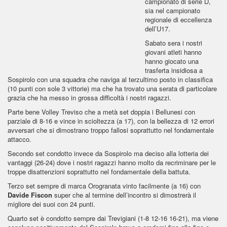
campionato di serie D,
sia nel campionato
regionale di eccellenza
dell’U17.
Sabato sera i nostri
giovani atleti hanno
hanno giocato una
trasferta insidiosa a
Sospirolo con una squadra che naviga al terzultimo posto in classifica
(10 punti con sole 3 vittorie) ma che ha trovato una serata di particolare
grazia che ha messo in grossa difficoltà i nostri ragazzi.
Parte bene Volley Treviso che a metà set doppia i Bellunesi con
parziale di 8-16 e vince in scioltezza (a 17), con la bellezza di 12 errori
avversari che si dimostrano troppo fallosi soprattutto nel fondamentale
attacco.
Secondo set condotto invece da Sospirolo ma deciso alla lotteria dei
vantaggi (26-24) dove i nostri ragazzi hanno molto da recriminare per le
troppe disattenzioni soprattutto nel fondamentale della battuta.
Terzo set sempre di marca Orogranata vinto facilmente (a 16) con
Davide Fiscon
super che al termine dell’incontro si dimostrerà il
migliore dei suoi con 24 punti.
Quarto set è condotto sempre dai Trevigiani (1-8 12-16 16-21), ma viene