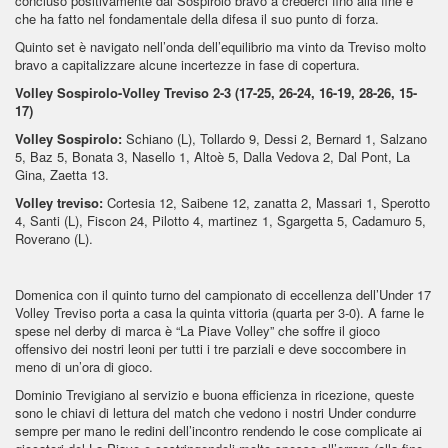
concluso positivamente dal Sospirolo bravo a crederci fino alla fine e
che ha fatto nel fondamentale della difesa il suo punto di forza.
Quinto set è navigato nell’onda dell’equilibrio ma vinto da Treviso molto
bravo a capitalizzare alcune incertezze in fase di copertura.
Volley Sospirolo-Volley Treviso 2-3 (17-25, 26-24, 16-19, 28-26, 15-
17)
Volley Sospirolo:
Schiano (L), Tollardo 9, Dessi 2, Bernard 1, Salzano
5, Baz 5, Bonata 3, Nasello 1, Altoè 5, Dalla Vedova 2, Dal Pont, La
Gina, Zaetta 13.
Volley treviso:
Cortesia 12, Saibene 12, zanatta 2, Massari 1, Sperotto
4, Santi (L), Fiscon 24, Pilotto 4, martinez 1, Sgargetta 5, Cadamuro 5,
Roverano (L).
Domenica con il quinto turno del campionato di eccellenza dell’Under 17
Volley Treviso porta a casa la quinta vittoria (quarta per 3-0). A farne le
spese nel derby di marca è “La Piave Volley” che soffre il gioco
offensivo dei nostri leoni per tutti i tre parziali e deve soccombere in
meno di un’ora di gioco.
Dominio Trevigiano al servizio e buona efficienza in ricezione, queste
sono le chiavi di lettura del match che vedono i nostri Under condurre
sempre per mano le redini dell’incontro rendendo le cose complicate ai