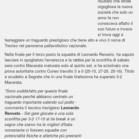
risultato che rende
orgogliosa la nuova
società che solo un
anno fa non
conosceva affatto il
suo futuro e invece
si trova oggi a
festeggiare un traguardo prestigioso che tiene alto e vivo il nome di
Treviso nel panorama pallavolistico nazionale.
Nella finale per il terzo posto la squadra di Leonardo Renosto, ha saputo
lasciare in spogliatoio l'amarezza e la rabbia per la sconfitta di sabato
sera contro Macerata maturata solo al quinto set, e ha sciorinato una
prova autoritaria contro Cuneo travolto 3 a 0 (25-15, 27-25, 25-16). Titolo
e scudetto a Segrate che in una finale tiratissima ha superato 3-2
Macerata.
"Sono soddisfatto per questa finale
nazionale perchè abbiamo centrato un
traguardo importante salendo sul podio
-
commenta il tecnico trevigiano
Leonardo
Renosto
-
Sei gare giocate e una sola
sconfitta per 3-2 17-15 al tie break è un
segno che siamo tra le migliori d'Italia
nonostante ci fossero squadre con
potenzialità fisiche e atletiche più prestanti