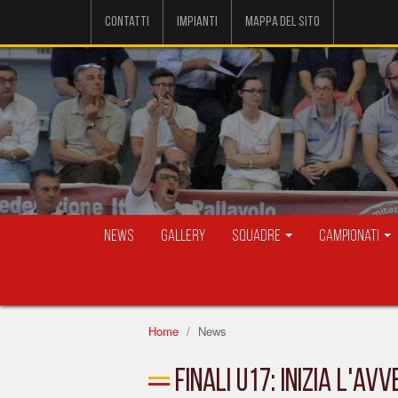
Contatti
Impianti
Mappa del sito
News
Gallery
Squadre
Campionati
Home
News
Finali U17: inizia l'a