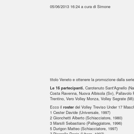
05/06/2013 16:24
a cura di Simone
titolo Veneto e ottenere la promozione dalla serie
Le 16 partecipanti.
Carotenuto Sant'Agnello (Na
Costa Ravenna, Nuova Albisola (Sv), Pallavolo 
Trentino, Vero Volley Monza, Volley Segrate (Mi),
Ecco il
roster
del Volley Treviso Under 17 Masch
1 Cester Davide (Universale, 1997)
2 Gionchetti Alberto (Schiacciatore, 1980)
3 Marsili Sebastiano (Palleggiatore, 1996)
5 Durigon Matteo (Schiacciatore, 1997)
7 Pinarello Denis (Libero, 1997)