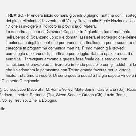
TREVISO
- Prenderà inizio domani, giovedì 6 giugno, mattina con il sorte
dei gironi eliminatori l'avventura di Volley Treviso alla Finale Nazionale Un
17 che si svolgerà a Policoro in provincia di Matera.
La squadra allenata da Giovanni Cappelletto è giunta in tarda mattinata
nell'albergo di Scanzano Jonico e domani assisterà al sorteggio che delin
il calendario degli incontri che porteranno alla finalissima per lo scudetto d
categoria in programma domenica mattina. Primo match già giovedì
pomeriggio e poi venerdì, mattina e pomeriggio. Sabato spazio a quarti e
semifinali. I trevigiani arrivano a questa fase finale della stagione con
l'ambizione di provare ad arrivare più in fondo possibile con gli addetti ai la
che li vedono tra le primissime con Trento grande favorita per la vittoria
finale... staremo a vedere. Di certo questa squadra ha già saputo vincere i
 D in serie C regionale.
), Cuneo, Lube Macerata, M.Roma Volley, Materdomini Castellana (Ba), Rubo
Padova, Libertas Partanna (Tp), Sieco Service Ortona (Ch), Lazio Roma,
 Volley Treviso, Zinella Bologna.
ile.