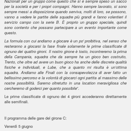
Nazionali per un gruppo come questo che si è sempre speso un sacco
per la società e per i propri compagni. Hanno sempre lavorato, si sono
sempre messi a disposizione quando serviva, molti di loro, se possono,
vanno a vedere le partite delle squadre più grandi e fanno volentieri il
servizio campo con la serie B. È proprio un gruppo speciale, quindi
sono contento che possano partecipare a un evento importante come
questo.
La formula con cui andiamo a giocare è un po' proibitiva, nel senso che
resteranno a giocarsi la fase finale solamente le prime classificate di
ognuno dei quattro gironi. Il nostro girone è tosto, incontreremo la prima
della Campania, squadra che da sempre ha un gioco ben costruito,
Trento, che oltre ad avere un buon gioco ha anche delle discrete qualità
fisiche e individuali, e Lube, che a quanto mi risulta è un’ottima
squadra. Andiamo alle Finali con la consapevolezza di aver fatto un
bellissimo percorso e la volontà di giocarci ogni partita al massimo delle
nostre possibilità. Saremo oltretutto in una location meravigliosa che
cercheremo di goderci per quanto possibile
”.
Le prime classificate di ognuno dei 4 gironi accederanno direttamente
alle semifinali.
Il programma delle gare del girone C:
Venerdì 5 giugno