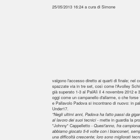
25/05/2013 16:24
a cura di Simone
valgono l'accesso diretto ai quarti di finale; 
spazzate via in tre set, così come l'Avolley Schi
già superato 1-3 al PalAlì il 4 novembre 2012 e 
oggi come un campanello d'allarme, o che forse f
e Pallavolo Padova si incontrano di nuovo: in pal
Under17.
"Negli ultimi anni, Padova ha fatto passi da gigan
al lavoro dei suoi tecnici -
mette in guardia la pr
"Johnny" Cappelletto
- Quest'anno, fra campionat
abbiamo giocato 5-6 volte con i bianconeri, se
una difficoltà crescente; loro sono migliorati tec