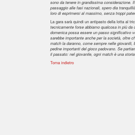
sono da tenere in grandissima considerazione. Il f
passaggio alle fasi nazionali, spero dia tranquill
loro di esprimersi al massimo, senza troppi patem
La gara sarà quindi un antipasto della lotta al tri
tecnicamente forse abbiamo qualcosa in più da d
domenica possa essere un passo significativo ver
sarebbe importante anche per la società, oltre c
match la daranno, come sempre nelle giovanili, ba
pedine importanti del gioco padovano. Se partiam
il passato: nel giovanile, ogni match è una storia
Torna indietro