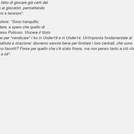
atto di giocare già certi del
ià ai giocatori, permettendo
i e tensioni".
colore:
"Sono tranquillo;
are, e spero che quello di
so Policoro. Vincere il titolo
he per "vendicare" i ko in Under19 e in Under14. Un'impronta fondamentale al
ttuta e ricezione: dovremo servire bene per limitare i loro centrali, che sono
o favoriti? Forse per quello che c'è stato finora, ma non penso tanto a ciò ch
 a sé".