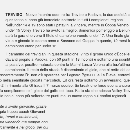
TREVISO
- Nuovo incontro-scontro tra Treviso e Padova, le due società 
quest'anno si sono già incrociate sottorete in tutti i campionati regionali.
Nell'under 14 e 19 sono stati i patavini a vincere, mentre in Coppa Veneto 
under 15 Volley Treviso ha avuto la meglio, domenica pomeriggio a Bellun
sarà la gara che verrà il titolo di campione veneto under 17. Una finale già
vista e giocata lo scorso anno a Bassano del Grappa in quanto, 12 mesi fa
campionati erano per under 16.
Il cammino dei trevigiani in questa stagione: vinto il girone unico d'Eccell
davanti proprio a Padova, con 50 punti in 18 incontri e soltanto una sconfi
al passivo, peraltro maturata contro la Marmi Lanza Verona alla terz'ultima
campionato. Il resto della strada è disseminato di gioie, che al netto dei co
nel concentramento R1 non c'è speranza per Legnaro Pgs2000 e La Piave, entra
o nella semifinale giocata mercoledì. Ed ora resta soltanto un avversario, que
3-2 in rimonta alla Ghirada il 7 marzo scorso: tie break che forse suona ancora
u semplicemente il gioco del gatto col topo. Fatto sta che adesso Volley Tre
io non ci sono più soltanto tre punti ma un nuovo regno sui confini regionali
te a livello giovanile, grazie
opria truppa coach Giovanni
o, tornei e amichevoli,
mpre vincendo ma sempre con
nicamente e nel gioco, per cui