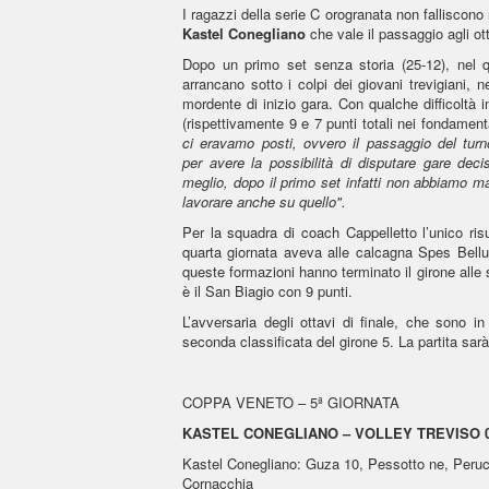
I ragazzi della serie C orogranata non falliscono 
Kastel Conegliano
che vale il passaggio agli ott
Dopo un primo set senza storia (25-12), nel qua
arrancano sotto i colpi dei giovani trevigiani, n
mordente di inizio gara. Con qualche difficoltà
(rispettivamente 9 e 7 punti totali nei fondamenta
ci eravamo posti, ovvero il passaggio del tur
per avere la possibilità di disputare gare de
meglio, dopo il primo set infatti non abbiamo m
lavorare anche su quello".
Per la squadra di coach Cappelletto l’unico risu
quarta giornata aveva alle calcagna Spes Bellu
queste formazioni hanno terminato il girone alle 
è il San Biagio con 9 punti.
L’avversaria degli ottavi di finale, che sono 
seconda classificata del girone 5. La partita sar
COPPA VENETO – 5ª GIORNATA
KASTEL CONEGLIANO – VOLLEY TREVISO 0-3 (
Kastel Conegliano: Guza 10, Pessotto ne, Peruch 
Cornacchia