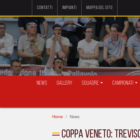
Contatti
Impianti
Mappa del sito
News
Gallery
Squadre
Campionati
Home
News
COPPA VENETO: TREVISO