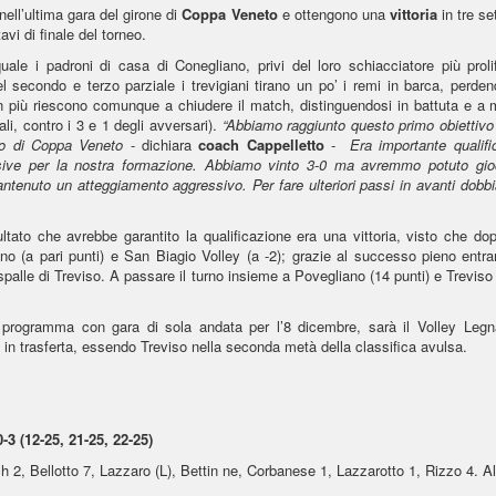
nell’ultima gara del girone di
Coppa Veneto
e ottengono una
vittoria
in tre se
avi di finale del torneo.
le i padroni di casa di Conegliano, privi del loro schiacciatore più prolif
el secondo e terzo parziale i trevigiani tirano un po’ i remi in barca, perden
 in più riescono comunque a chiudere il match, distinguendosi in battuta e a 
li, contro i 3 e 1 degli avversari).
“Abbiamo raggiunto questo primo obiettivo
no di Coppa Veneto
- dichiara
coach
Cappelletto
-
Era importante qualific
cisive per la nostra formazione. Abbiamo vinto 3-0 ma avremmo potuto gio
antenuto un atteggiamento aggressivo. Per fare ulteriori passi in avanti dobb
ltato che avrebbe garantito la qualificazione era una vittoria, visto che do
no (a pari punti) e San Biagio Volley (a -2); grazie al successo pieno entr
spalle di Treviso. A passare il turno insieme a Povegliano (14 punti) e Treviso
in programma con gara di sola andata per l’8 dicembre, sarà il Volley Legn
à in trasferta, essendo Treviso nella seconda metà della classifica avulsa.
12-25, 21-25, 22-25)
2, Bellotto 7, Lazzaro (L), Bettin ne, Corbanese 1, Lazzarotto 1, Rizzo 4. Al