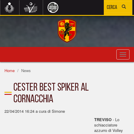
Toggl
navig
Home
News
Cester best spiker al
Cornacchia
22/04/2014 16:24
a cura di Simone
TREVISO
- Lo
schiacciatore
azzurro di Volley