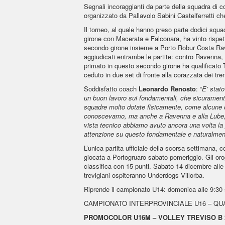
Segnali incoraggianti da parte della squadra di c
organizzato da Pallavolo Sabini Castelferretti ch
Il torneo, al quale hanno preso parte dodici squadr
girone con Macerata e Falconara, ha vinto rispet
secondo girone insieme a Porto Robur Costa Rav
aggiudicati entrambe le partite: contro Ravenna,
primato in questo secondo girone ha qualificato Tr
ceduto in due set di fronte alla corazzata dei tre
Soddisfatto coach
Leonardo
Renosto
: “
E’ stato
un buon lavoro sui fondamentali, che sicurament
squadre molto dotate fisicamente, come alcune di
conoscevamo, ma anche a Ravenna e alla Lube, tut
vista tecnico abbiamo avuto ancora una volta la 
attenzione su questo fondamentale e naturalment
L’unica partita ufficiale della scorsa settimana
giocata a Portogruaro sabato pomeriggio. Gli oro
classifica con 15 punti. Sabato 14 dicembre alle o
trevigiani ospiteranno Underdogs Villorba.
Riprende il campionato U14: domenica alle 9:30 
CAMPIONATO INTERPROVINCIALE U16 – Q
PROMOCOLOR U16M – VOLLEY TREVISO B 2-3 (2