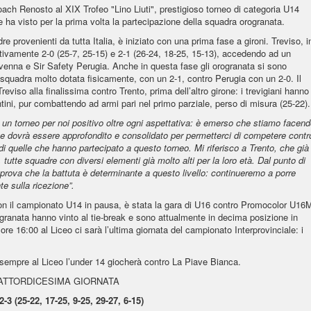
oach Renosto al XIX Trofeo "Lino Liuti", prestigioso torneo di categoria U14
e ha visto per la prima volta la partecipazione della squadra orogranata.
e provenienti da tutta Italia, è iniziato con una prima fase a gironi. Treviso, i
tivamente 2-0 (25-7, 25-15) e 2-1 (26-24, 18-25, 15-13), accedendo ad un
enna e Sir Safety Perugia. Anche in questa fase gli orogranata si sono
 squadra molto dotata fisicamente, con un 2-1, contro Perugia con un 2-0. Il
eviso alla finalissima contro Trento, prima dell’altro girone: i trevigiani hanno
ntini, pur combattendo ad armi pari nel primo parziale, perso di misura (25-22).
 un torneo per noi positivo oltre ogni aspettativa: è emerso che stiamo facen
e dovrà essere approfondito e consolidato per permetterci di competere contr
 quelle che hanno partecipato a questo torneo. Mi riferisco a Trento, che già
te squadre con diversi elementi già molto alti per la loro età. Dal punto di
prova che la battuta è determinante a questo livello: continueremo a porre
e sulla ricezione”.
, con il campionato U14 in pausa, è stata la gara di U16 contro Promocolor U16
granata hanno vinto al tie-break e sono attualmente in decima posizione in
re 16:00 al Liceo ci sarà l’ultima giornata del campionato Interprovinciale: i
sempre al Liceo l’under 14 giocherà contro La Piave Bianca.
UATTORDICESIMA GIORNATA
5-22, 17-25, 9-25, 29-27, 6-15)