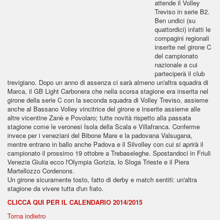
attende il Volley
Treviso in serie B2.
Ben undici (su
quattordici) infatti le
compagini regionali
inserite nel girone C
del campionato
nazionale a cui
parteciperà il club
trevigiano. Dopo un anno di assenza ci sarà almeno un'altra squadra di
Marca, il GB Light Carbonera che nella scorsa stagione era inserita nel
girone della serie C con la seconda squadra di Volley Treviso, assieme
anche al Bassano Volley vincitrice del girone e inserite assieme alle
altre vicentine Zanè e Povolaro; tutte novità rispetto alla passata
stagione come le veronesi Isola della Scala e Villafranca. Conferme
invece per i veneziani del Bibone Mare e la padovana Valsugana,
mentre entrano in ballo anche Padova e il Silvolley con cui si aprirà il
campionato il prossimo 19 ottobre a Trebaseleghe. Spostandoci in Friuli
Venezia Giulia ecco l'Olympia Gorizia, lo Sloga Trieste e il Piera
Martellozzo Cordenons.
Un girone sicuramente tosto, fatto di derby e match sentiti: un'altra
stagione da vivere tutta d'un fiato.
CLICCA QUI PER IL CALENDARIO 2014/2015
Torna indietro