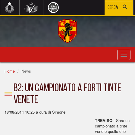
Toggl
navig
Home
News
B2: un campionato a forti tinte
venete
18/08/2014 16:25
a cura di Simone
TREVISO
- Sarà un
campionato a tinte
venete quello che