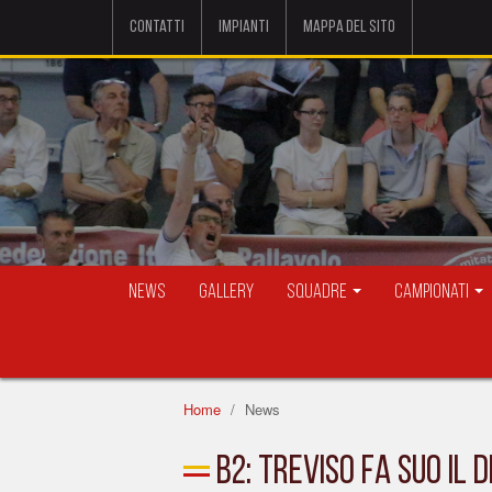
Contatti
Impianti
Mappa del sito
News
Gallery
Squadre
Campionati
Home
News
B2: Treviso fa suo il 