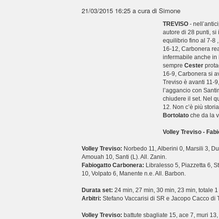
21/03/2015 16:25
a cura di Simone
TREVISO
- nell’anti
autore di 28 punti, s
equilibrio fino al 7-8 
16-12, Carbonera reag
infermabile anche in 
sempre
Cester
protag
16-9, Carbonera si av
Treviso è avanti 11-9
l’aggancio con Santin,
chiudere il set. Nel qu
12. Non c’è più stori
Bortolato
che da la vi
Volley Treviso - Fab
Volley Treviso:
Norbedo 11, Alberini 0, Marsili 3, Du
Amouah 10, Santi (L). All. Zanin.
Fabiogatto Carbonera:
Libralesso 5, Piazzetta 6, S
10, Volpato 6, Manente n.e. All. Barbon.
Durata set:
24 min, 27 min, 30 min, 23 min, totale 1
Arbitri:
Stefano Vaccarisi di SR e Jacopo Cacco di 
Volley Treviso:
battute sbagliate 15, ace 7, muri 13, 