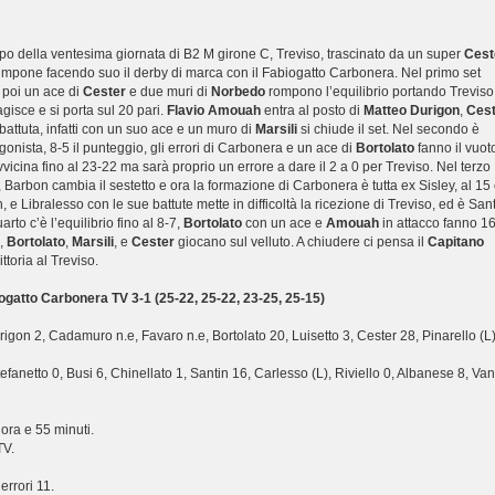
cipo della ventesima giornata di B2 M girone C, Treviso, trascinato da un super
Cest
i impone facendo suo il derby di marca con il Fabiogatto Carbonera. Nel primo set
, poi un ace di
Cester
e due muri di
Norbedo
rompono l’equilibrio portando Treviso
isce e si porta sul 20 pari.
Flavio Amouah
entra al posto di
Matteo Durigon
,
Cest
battuta, infatti con un suo ace e un muro di
Marsili
si chiude il set. Nel secondo è
onista, 8-5 il punteggio, gli errori di Carbonera e un ace di
Bortolato
fanno il vuot
vicina fino al 23-22 ma sarà proprio un errore a dare il 2 a 0 per Treviso. Nel terzo
, Barbon cambia il sestetto e ora la formazione di Carbonera è tutta ex Sisley, al 15 
 e Libralesso con le sue battute mette in difficoltà la ricezione di Treviso, ed è San
arto c’è l’equilibrio fino al 8-7,
Bortolato
con un ace e
Amouah
in attacco fanno 16
a,
Bortolato
,
Marsili
, e
Cester
giocano sul velluto. A chiudere ci pensa il
Capitano
ttoria al Treviso.
iogatto Carbonera TV 3-1 (25-22, 25-22, 23-25, 25-15)
rigon 2, Cadamuro n.e, Favaro n.e, Bortolato 20, Luisetto 3, Cester 28, Pinarello (L)
tefanetto 0, Busi 6, Chinellato 1, Santin 16, Carlesso (L), Riviello 0, Albanese 8, Van
 ora e 55 minuti.
TV.
errori 11.