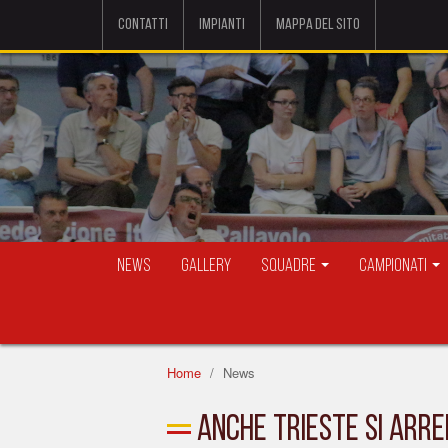
Contatti
Impianti
Mappa del sito
News
Gallery
Squadre
Campionati
Home
News
Anche Trieste si arr