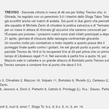
TREVISO
- Seconda vittoria in meno di 48 ore per Volley Treviso che, in
Ghirada, ha regolato con un perentorio 3-0 i triestini dello Sloga Tabor Tele
già sconfitti anche nel match di andata. Sei punti in due giorni che permet
alla squadra di Michele Zanin di chiudere la pratica salvezza e di "fermars
per un mese in attesa di ritrovare gli azzurrini che saranno convocati per
l'Europeo pre juniores: i prossimi match sono stati infatti posticipati a dopo
21 aprile, giornata di chiusura della rassegna continentale giovanile.
Un incontro molto più combattuto e tirato rispetto a quanto possa dire il
punteggio finale quello contro i giuliani, tre set giocati punto a punto: nel 
parziale Treviso da 16-9 si fa recuperare fino al 20 pari prima che un primo
tempo di Libralesso regali l'1-0. Nel secondo è parità fino a quota 18, poi
Mazzon sale in cattedra e un grande attacco di Bortolato porta Treviso sul
lley Treviso sempre a condurre fino al punto che dava il 3-0.
3, Chinellato 2, Mazzon 16, Volpato 11, Bortolato 9, Riviello (L), Carlesso (L
 Zanin.
, Jeroncic 4, Sirch 3, Petterlin 8, Cettolo 9, Privileggi (L). N.e.: Slavec, Pette
ti 0, muri 9, errori 7. Sloga Ts: b.s. 9, b.v. 5, m. 2, err. 14.