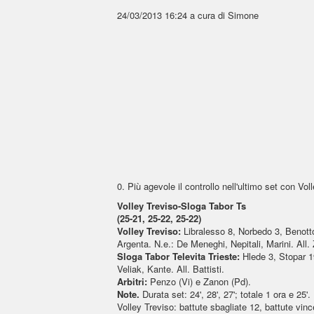
24/03/2013 16:24
a cura di Simone
0. Più agevole il controllo nell'ultimo set con Vo
Volley Treviso-Sloga Tabor Ts
(25-21, 25-22, 25-22)
Volley Treviso:
Libralesso 8, Norbedo 3, Benotto 
Argenta. N.e.: De Meneghi, Nepitali, Marini. All.
Sloga Tabor Televita Trieste:
Hlede 3, Stopar 19
Veliak, Kante. All. Battisti.
Arbitri:
Penzo (Vi) e Zanon (Pd).
Note.
Durata set: 24', 28', 27'; totale 1 ora e 25'.
Volley Treviso: battute sbagliate 12, battute vincen