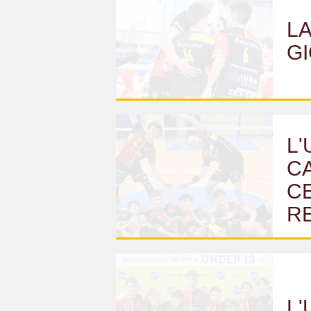
LA
G
L'
CA
CE
R
L'