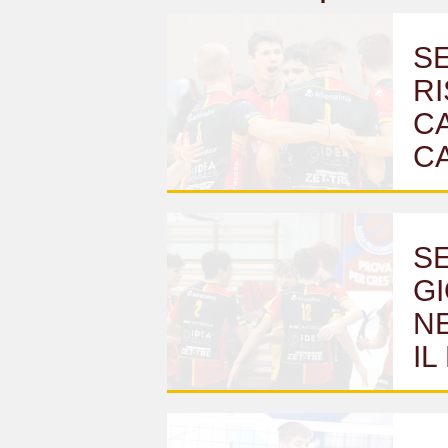
SE
RI
C
C
SE
GI
N
I