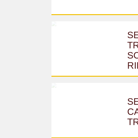
SE
T
SC
RI
SE
C
T