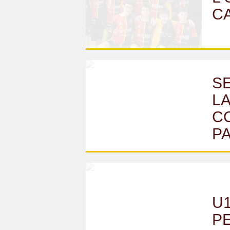
C
SE
LA
CO
P
U1
P