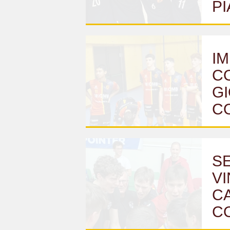
PI
IM
CO
GI
C
SE
VI
C
C