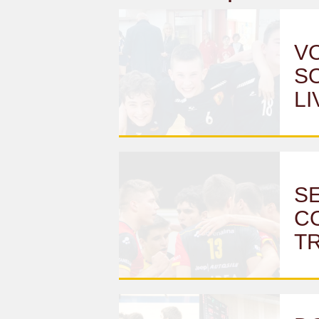
VO
SO
LI
SE
CO
T