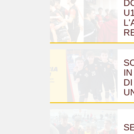
DO
U1
L'
R
SC
IN
DI
U
SE