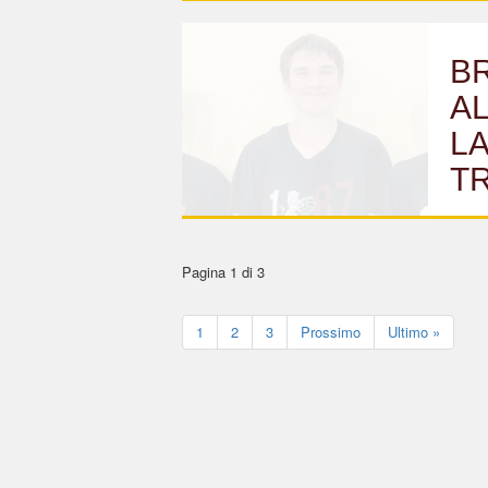
B
AL
L
T
Pagina 1 di 3
1
2
3
Prossimo
Ultimo »