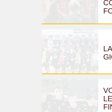
C
F
LA
G
VO
LE
FI